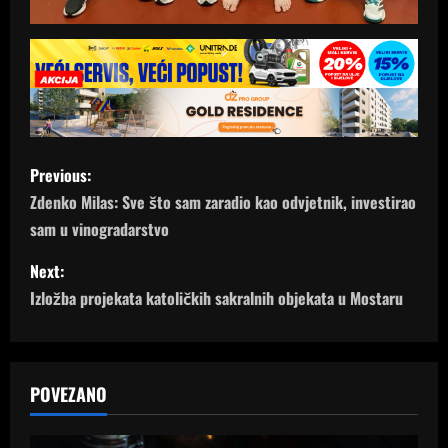
P
Previous:
o
Zdenko Milas: Sve što sam zaradio kao odvjetnik, investirao
sam u vinogradarstvo
s
Next:
t
Izložba projekata katoličkih sakralnih objekata u Mostaru
n
a
POVEZANO
v