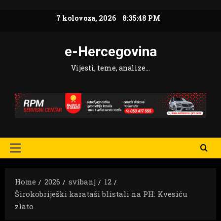
Skip
7 kolovoza, 2026
8:35:50 PM
to
content
e-Hercegovina
Vijesti, teme, analize…
Primary
Menu
Home
2026
svibanj
12
Širokobriješki karataši blistali na PH: Kvesiću
zlato