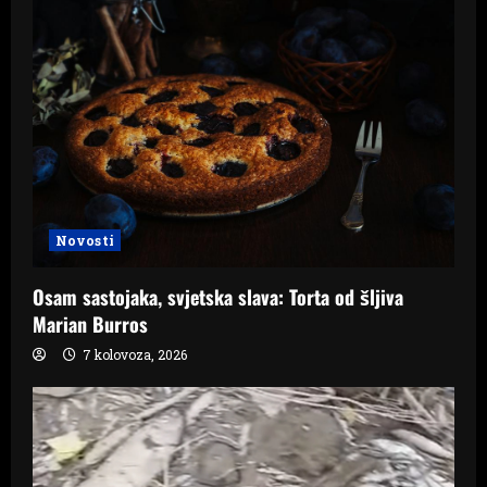
i
g
a
t
i
o
Novosti
n
Osam sastojaka, svjetska slava: Torta od šljiva
Marian Burros
7 kolovoza, 2026