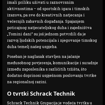
imali priliku uživati u raznovrsnim
aktivnostima – od sportskih igara i timskih
izazova, pa sve do kreativnih natjecanja i
večernjih zabavnih događanja. Spajanjem
poticajnog natjecateljskog duha i zajedništva
„Tomini dani“ su još jednom potvrdili da je
razvoj ljudskih potencijala i njegovanje timskog
duha temelj našeg uspjeha.
Poseban je naglasak stavljen na jačanje
međusobnog povjerenja, komunikacije i suradnje
između zaposlenika s različitih tržišta, što
dodatno doprinosi uspješnom poslovanju tvrtke
na regionalnoj razini.
O tvrtki Schrack Technik
Schrack Technik Grupacija je vodeća tvrtka u