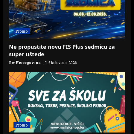
i
o
Promo
n
Ne propustite novu FIS Plus sedmicu za
super uštede
e-Hercegovina
6 kolovoza, 2026
Promo