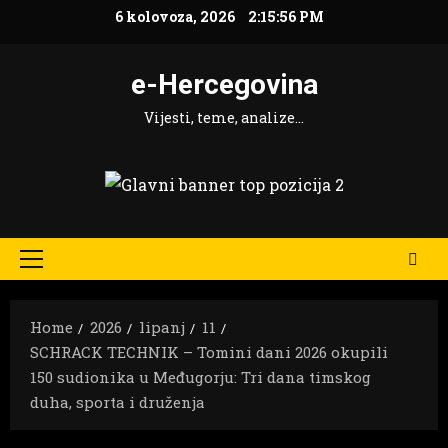
Skip
6 kolovoza, 2026
2:15:58 PM
to
content
e-Hercegovina
Vijesti, teme, analize…
Primary
Menu
Home
2026
lipanj
11
SCHRACK TECHNIK – Tomini dani 2026 okupili
150 sudionika u Međugorju: Tri dana timskog
duha, sporta i druženja