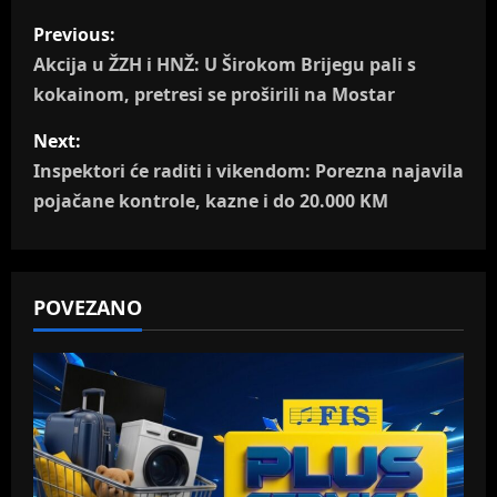
P
Previous:
o
Akcija u ŽZH i HNŽ: U Širokom Brijegu pali s
kokainom, pretresi se proširili na Mostar
s
Next:
t
Inspektori će raditi i vikendom: Porezna najavila
n
pojačane kontrole, kazne i do 20.000 KM
a
v
POVEZANO
i
g
a
t