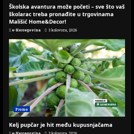
Školska avantura može početi – sve što vaš
školarac treba pronađite u trgovinama
Mališić Home&Decor!
e-Hercegovina
3 kolovoza, 2026
Promo
Kelj pupčar je hit među kupusnjačama
e-Hercegovina
3 kolovoza, 2026