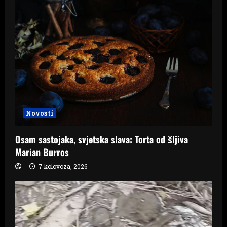
i
g
a
t
i
o
Novosti
n
Osam sastojaka, svjetska slava: Torta od šljiva
Marian Burros
7 kolovoza, 2026