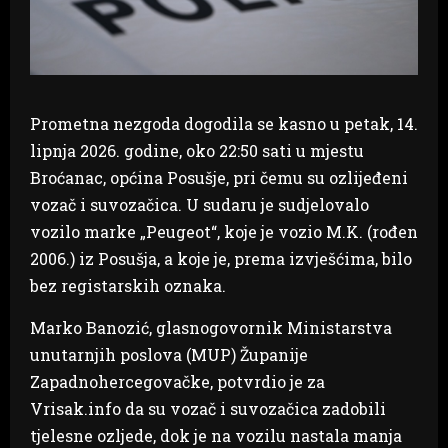
Prometna nezgoda dogodila se kasno u petak, 14.
lipnja 2026. godine, oko 22:50 sati u mjestu
Broćanac, općina Posušje, pri čemu su ozlijeđeni
vozač i suvozačica. U sudaru je sudjelovalo
vozilo marke „Peugeot“, koje je vozio M.K. (rođen
2006.) iz Posušja, a koje je, prema izvješćima, bilo
bez registarskih oznaka.
Marko Banozić, glasnogovornik Ministarstva
unutarnjih poslova (MUP) Županije
Zapadnohercegovačke, potvrdio je za
Vrisak.info da su vozač i suvozačica zadobili
tjelesne ozljede, dok je na vozilu nastala manja