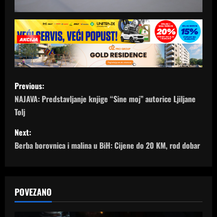
P
Previous:
o
NAJAVA: Predstavljanje knjige “Sine moj” autorice Ljiljane
Tolj
s
Next:
t
Berba borovnica i malina u BiH: Cijene do 20 KM, rod dobar
n
a
POVEZANO
v