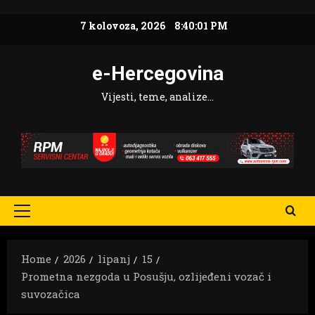
Skip
7 kolovoza, 2026
8:40:02 PM
to
content
e-Hercegovina
Vijesti, teme, analize…
Primary
Menu
Home
2026
lipanj
15
Prometna nezgoda u Posušju, ozlijeđeni vozač i
suvozačica