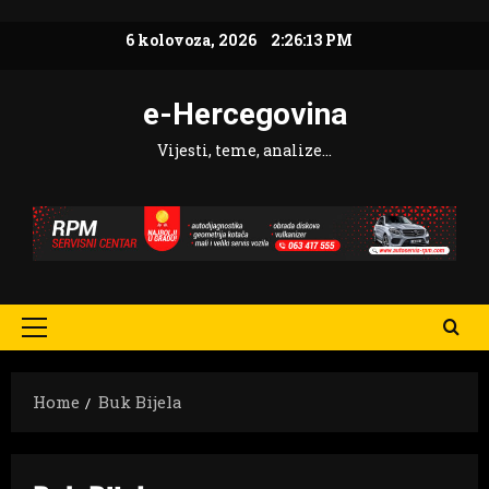
Skip
6 kolovoza, 2026
2:26:14 PM
to
content
e-Hercegovina
Vijesti, teme, analize…
Primary
Menu
Home
Buk Bijela