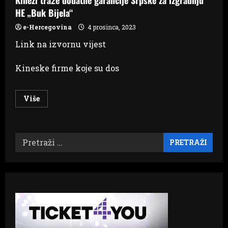
HE „Buk Bijela“
e-Hercegovina
4 prosinca, 2023
Link na izvornu vijest
Kineske firme koje su dos
Read
Više
more
about
Kinezi
traže
dodatne
Pretraži:
garancije
Srpske
za
izgradnju
HE
„Buk
Bijela“