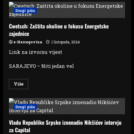
DOBRO,
BOSNO
Drugi pišu
I
HERCEGOVINO:
HES
Cwetsch: Zaštita okoline u fokusu Energetske
Gornja
Drina,
zajednice
Ceste
i
Reumal
e-Hercegovina
1 listopada, 2024
namiču
ugovore
Link na izvornu vijest
podobnim
firmama,
tužilaštva
SARAJEVO – Niti jedan vel
šute
Read
Više
more
about
Cwetsch:
Zaštita
okoline
Drugi pišu
u
fokusu
Energetske
Vladu Republike Srpske iznenadio Nikšićev intervju
zajednice
za Capital