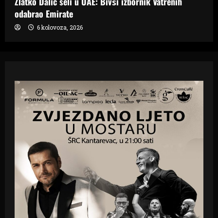
Zlatko Dalić seli u UAE: Bivši izbornik Vatrenih
odabrao Emirate
6 kolovoza, 2026