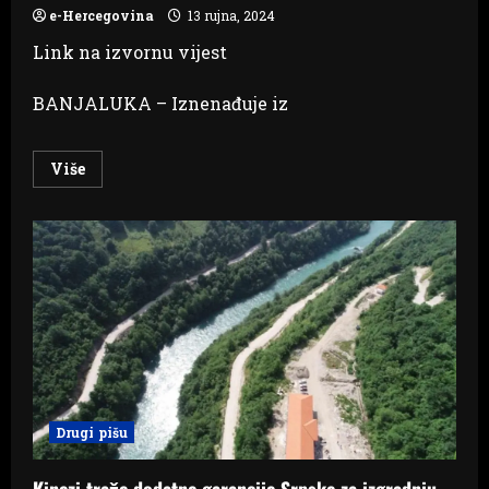
e-Hercegovina
13 rujna, 2024
Link na izvornu vijest
BANJALUKA – Iznenađuje iz
Read
Više
more
about
Vladu
Republike
Srpske
iznenadio
Nikšićev
intervju
za
Capital
Drugi pišu
Kinezi traže dodatne garancije Srpske za izgradnju