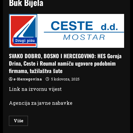
Buk Bijela
Drugi pišu
SVAKO DOBRO, BOSNO I HERCEGOVINO: HES Gornja
Drina, Ceste i Reumal namiču ugovore podobnim
firmama, tužilaštva šute
e-Hercegovina
5 kolovoza, 2025
Link na izvornu vijest
Agencija za javne nabavke
Read
Više
more
about
SVAKO