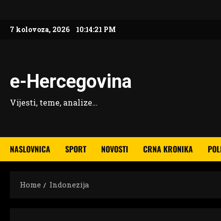
Skip
to
7 kolovoza, 2026
10:14:22 PM
content
e-Hercegovina
Vijesti, teme, analize…
NASLOVNICA
SPORT
NOVOSTI
CRNA KRONIKA
POL
Home
Indonezija