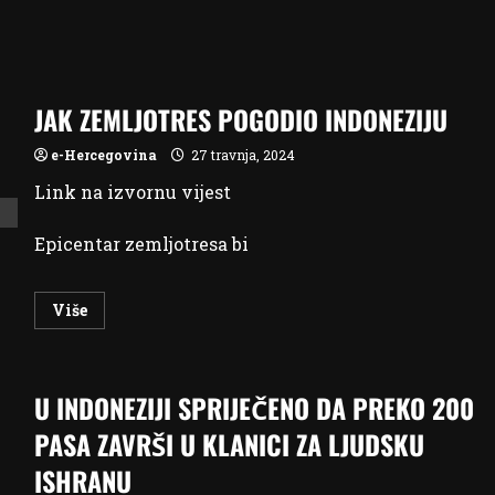
JAK ZEMLJOTRES POGODIO INDONEZIJU
e-Hercegovina
27 travnja, 2024
Link na izvornu vijest
Epicentar zemljotresa bi
Read
Više
more
about
JAK
ZEMLJOTRES
POGODIO
U INDONEZIJI SPRIJEČENO DA PREKO 200
INDONEZIJU
PASA ZAVRŠI U KLANICI ZA LJUDSKU
ISHRANU