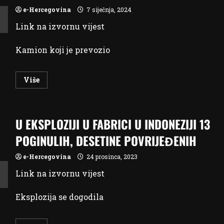
e-Hercegovina
7 siječnja, 2024
Link na izvornu vijest
Kamion koji je prevozio
Read
Više
more
about
U
INDONEZIJI
SPRIJEČENO
U EKSPLOZIJI U FABRICI U INDONEZIJI 13
DA
PREKO
200
POGINULIH, DESETINE POVRIJEĐENIH
PASA
ZAVRŠI
U
e-Hercegovina
24 prosinca, 2023
KLANICI
ZA
Link na izvornu vijest
LJUDSKU
ISHRANU
Eksplozija se dogodila