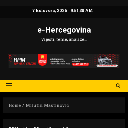
Skip
7 kolovoza, 2026
9:51:39 AM
to
content
e-Hercegovina
Vijesti, teme, analize…
Primary
Menu
Home
Milutin Mastinović