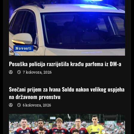
Novosti
Posuška policija razriješila krađu parfema iz DM-a
7 kolovoza, 2026
Samo Hercegovina
Svečani prijem za Ivana Soldu nakon velikog uspjeha
na državnom prvenstvu
6 kolovoza, 2026