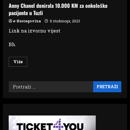
152.334
Anny Chanel donirala 10.000 KM za onkološke
DOMAĆINSTAVA,
UKUPNO
pacijente u Tuzli
301.884
OSOBE
U
e-Hercegovina
8 studenoga, 2023
FBIH
Link na izvornu vijest
Bh.
Read
Više
more
about
Anny
Chanel
donirala
Pretraži:
10.000
KM
za
onkološke
pacijente
u
Tuzli