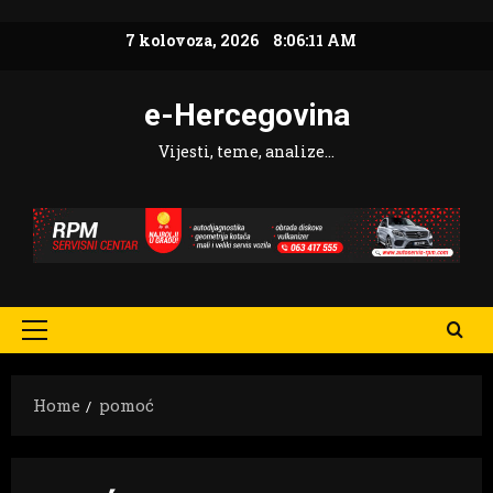
Skip
7 kolovoza, 2026
8:06:12 AM
to
content
e-Hercegovina
Vijesti, teme, analize…
Primary
Menu
Home
pomoć