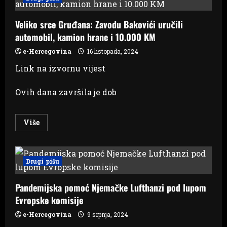
Od
Širokog
Brijega
Veliko srce Gruđana: Zavodu Bakovići uručili
do
Gruda
automobil, kamion hrane i 10.000 KM
iz
ljubavi
prema
e-Hercegovina
16 listopada, 2024
čovjeku
Link na izvornu vijest
Ovih dana završila je dob
Read
Više
more
about
Veliko
srce
Gruđana:
Drugi pišu
Zavodu
Bakovići
uručili
Pandemijska pomoć Njemačke Lufthanzi pod lupom
automobil,
kamion
Evropske komisije
hrane
i
10.000
e-Hercegovina
9 srpnja, 2024
KM