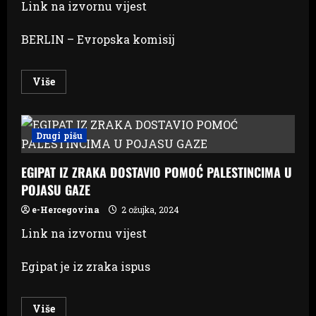
Link na izvornu vijest
BERLIN – Evropska komisij
Read
Više
more
about
Pandemijska
pomoć
Njemačke
Drugi pišu
Lufthanzi
pod
lupom
EGIPAT IZ ZRAKA DOSTAVIO POMOĆ PALESTINCIMA U
Evropske
komisije
POJASU GAZE
e-Hercegovina
2 ožujka, 2024
Link na izvornu vijest
Egipat je iz zraka ispus
Read
Više