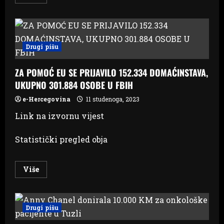
more
about
EGIPAT
IZ
ZRAKA
DOSTAVIO
POMOĆ
Drugi pišu
PALESTINCIMA
U
POJASU
ZA POMOĆ EU SE PRIJAVILO 152.334 DOMAĆINSTAVA,
GAZE
UKUPNO 301.884 OSOBE U FBIH
e-Hercegovina
11 studenoga, 2023
Link na izvornu vijest
Statistički pregled obja
Read
Više
more
about
ZA
POMOĆ
EU
Drugi pišu
SE
PRIJAVILO