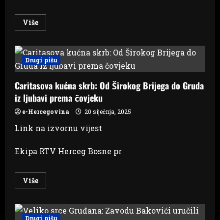
Read
Više
more
about
ČETIRI
MJESECA
NAKON
Drugi pišu
TRAGEDIJE:
Protesti
za
Caritasova kućna skrb: Od Širokog Brijega do Gruda
Jablanicu
10.
iz ljubavi prema čovjeku
februara
u
Sarajevu
e-Hercegovina
20 siječnja, 2025
Link na izvornu vijest
Ekipa RTV Herceg Bosne pr
Read
Više
more
about
Caritasova
kućna
skrb:
Drugi pišu