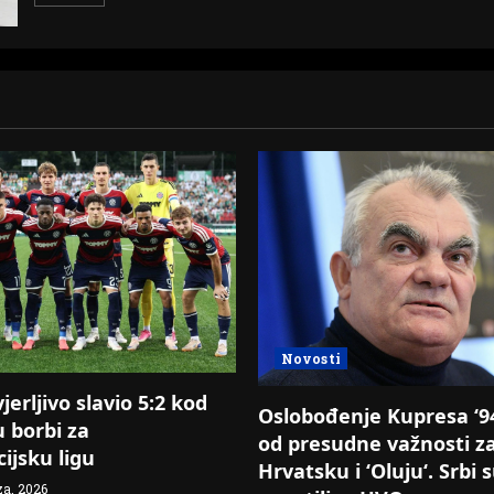
more
about
Upućena
inicijativa
za
ukidanje
PDV-
a
na
hranu
i
opremu
za
bebe
Novosti
erljivo slavio 5:2 kod
Oslobođenje Kupresa ‘94.
u borbi za
od presudne važnosti z
ijsku ligu
Hrvatsku i ‘Oluju‘. Srbi 
za, 2026