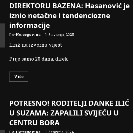
U
DIREKTORU BAZENA: Hasanović je
MRKONJIĆ
GRADU:
iznio netačne i tendenciozne
Nisu
na
informacije
vrijeme
preduzete
mjere
e-Hercegovina
8 svibnja, 2025
sigurnosti
u
OŠ
Link na izvornu vijest
“Ivan
Goran
Kovačić”
Prije samo 20 dana, direk
Read
Više
more
about
RODITELJI
ODGOVORILI
DIREKTORU
POTRESNO! RODITELJI DANKE ILIĆ
BAZENA:
Hasanović
je
U SUZAMA: ZAPALILI SVIJEĆU U
iznio
netačne
CENTRU BORA
i
tendenciozne
informacije
e-Hercegovina
5 travnja, 2024