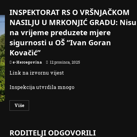
INSPEKTORAT RS O VRŠNJAČKOM
NASILJU U MRKONJIĆ GRADU: Nisu
na vrijeme preduzete mjere
sigurnosti u OŠ “Ivan Goran
Kovačić”
e-Hercegovina
12 prosinca, 2025
Link na izvornu vijest
Inspekcija utvrdila mnogo
Read
Više
more
about
INSPEKTORAT
RS
O
RODITELJI ODGOVORILI
VRŠNJAČKOM
NASILJU