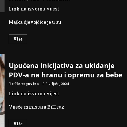
Link na izvornu vijest
Majka djevojčice je u su
Read
Više
more
about
POTRESNO!
RODITELJI
DANKE
ILIĆ
Upućena inicijativa za ukidanje
U
SUZAMA:
PDV-a na hranu i opremu za bebe
ZAPALILI
SVIJEĆU
U
e-Hercegovina
1 veljače, 2024
CENTRU
BORA
Link na izvornu vijest
Vijeće ministara BiH raz
Read
Više