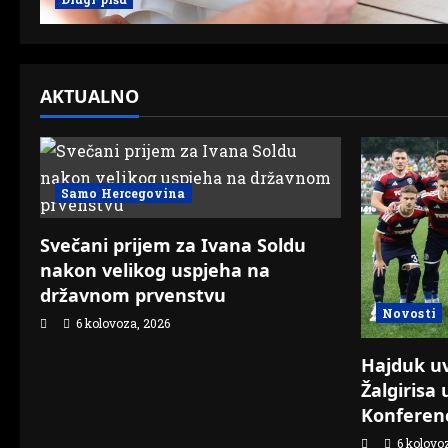
AKTUALNO
Samo Hercegovina
Svečani prijem za Ivana Soldu
nakon velikog uspjeha na
državnom prvenstvu
Novosti
6 kolovoza, 2026
Hajduk uvj
Žalgirisa 
Konferenc
6 kolovo