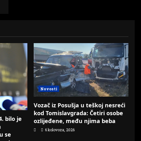
Novosti
Vozač iz Posušja u teškoj nesreći
kod Tomislavgrada: Četiri osobe
 bilo je
ozlijeđene, među njima beba
a
6 kolovoza, 2026
su se