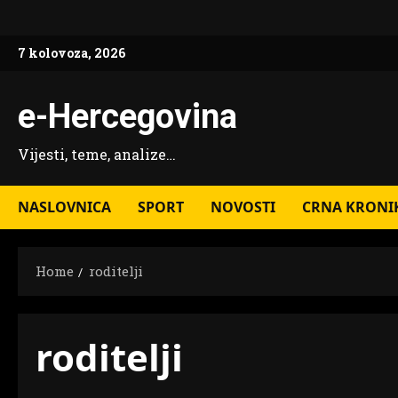
Skip
to
7 kolovoza, 2026
content
e-Hercegovina
Vijesti, teme, analize…
NASLOVNICA
SPORT
NOVOSTI
CRNA KRONI
Home
roditelji
roditelji