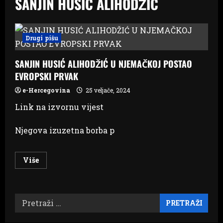
SANJIN HUSIĆ ALIHODŽIĆ
Drugi pišu
SANJIN HUSIĆ ALIHODŽIĆ U NJEMAČKOJ POSTAO
EVROPSKI PRVAK
e-Hercegovina
25 veljače, 2024
Link na izvornu vijest
Njegova izuzetna borba p
Read
Više
more
about
SANJIN
HUSIĆ
ALIHODŽIĆ
Pretraži:
U
NJEMAČKOJ
POSTAO
EVROPSKI