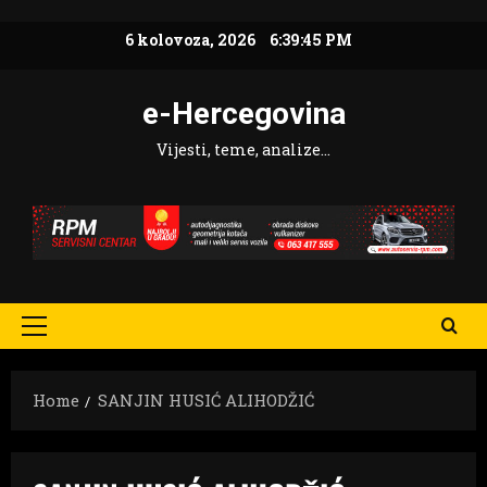
Skip
6 kolovoza, 2026
6:39:46 PM
to
content
e-Hercegovina
Vijesti, teme, analize…
Primary
Menu
Home
SANJIN HUSIĆ ALIHODŽIĆ