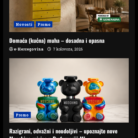
Novosti
Promo
Domaća (kućna) muha – dosadna i opasna
e-Hercegovina
7 kolovoza, 2026
Promo
Razigrani, odvažni i neodoljivi – upoznajte nove