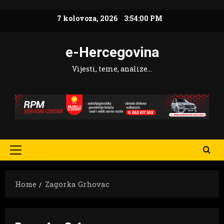
Skip
7 kolovoza, 2026
3:54:01 PM
to
content
e-Hercegovina
Vijesti, teme, analize…
Primary
Menu
Home
Zagorka Grhovac