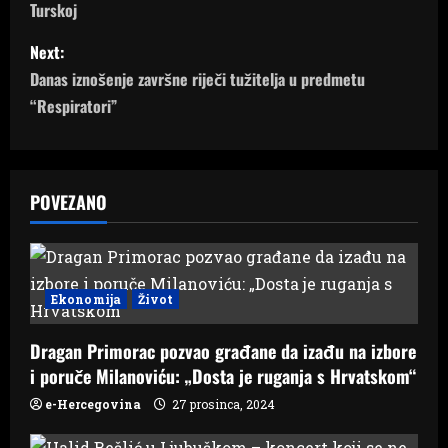
Turskoj
s
Next:
t
Danas iznošenje završne riječi tužitelja u predmetu
n
“Respiratori”
a
v
POVEZANO
i
g
Ekonomija
Život
a
Dragan Primorac pozvao građane da izađu na izbore
t
i poruče Milanoviću: „Dosta je ruganja s Hrvatskom“
i
e-Hercegovina
27 prosinca, 2024