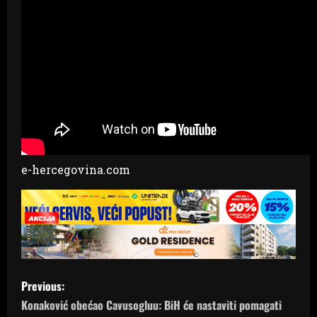
e-hercegovina.com
P
Previous:
o
Konaković obećao Cavusogluu: BiH će nastaviti pomagati