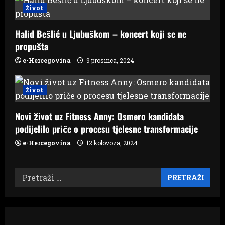
o
Život
n
Halid Bešlić u Ljubuškom – koncert koji se ne
propušta
e-Hercegovina
9 prosinca, 2024
Život
Novi život uz Fitness Anny: Osmero kandidata
podijelilo priče o procesu tjelesne transformacije
e-Hercegovina
12 kolovoza, 2024
Pretraži: