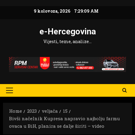
Skip
9 kolovoza, 2026
7:29:11 AM
to
content
e-Hercegovina
Vijesti, teme, analize…
Primary
Menu
Home
2023
veljača
15
Bivši načelnik Kupresa napravio najbolju farmu
ovaca u BiH, planira se dalje širiti – video