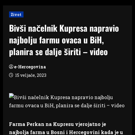
Život
Bivši načelnik Kupresa napravio
najbolju farmu ovaca u BiH,
planira se dalje širiti – video
e-Hercegovina
15 veljače, 2023
Farma Perkan na Kupresu vjerojatno je
najbolja farma u Bosni i Hercegovini kada je u