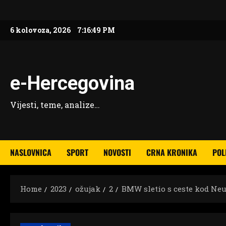
Skip
to
6 kolovoza, 2026
7:16:51 PM
content
e-Hercegovina
Vijesti, teme, analize…
NASLOVNICA
SPORT
NOVOSTI
CRNA KRONIKA
POL
Home
2023
ožujak
2
BMW sletio s ceste kod Neu