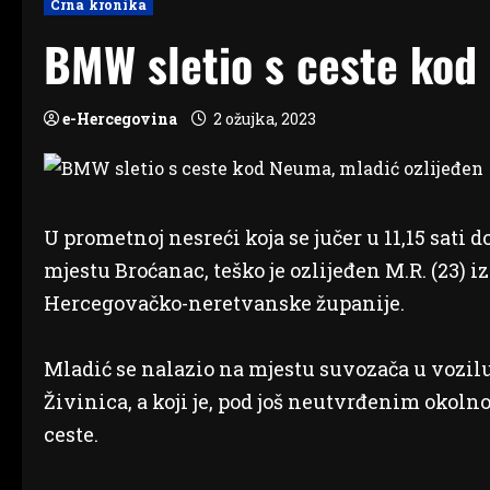
Crna kronika
BMW sletio s ceste kod
e-Hercegovina
2 ožujka, 2023
U prometnoj nesreći koja se jučer u 11,15 sati
mjestu Broćanac, teško je ozlijeđen M.R. (23) iz
Hercegovačko-neretvanske županije.
Mladić se nalazio na mjestu suvozača u vozilu 
Živinica, a koji je, pod još neutvrđenim okoln
ceste.