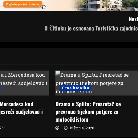
Next
U Čitluku je osnovana Turistička zajednic
Crna kronika
 Mercedesa kod
Drama u Splitu: Presretač se
esreći sudjelovao i
prevrnuo tijekom potjere za
motociklistom
026
15 lipnja, 2026