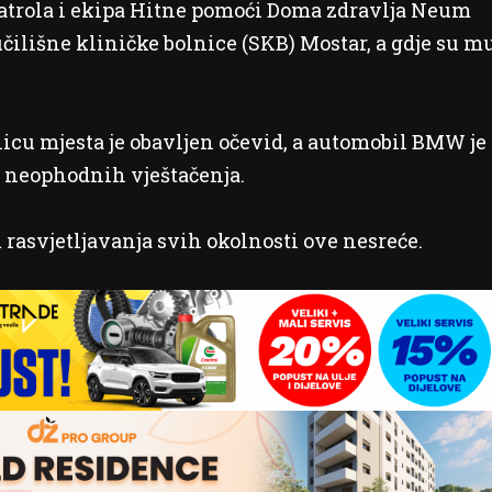
patrola i ekipa Hitne pomoći Doma zdravlja Neum
čilišne kliničke bolnice (SKB) Mostar, a gdje su m
licu mjesta je obavljen očevid, a automobil BMW je
i neophodnih vještačenja.
m rasvjetljavanja svih okolnosti ove nesreće.