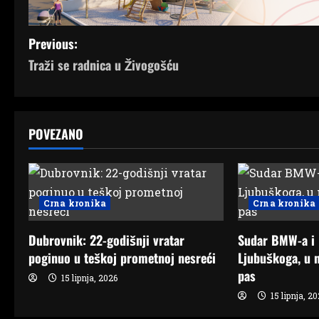
P
Previous:
Traži se radnica u Živogošću
o
s
t
POVEZANO
n
a
Crna kronika
Crna kronika
v
Dubrovnik: 22-godišnji vratar
Sudar BMW-a i
i
poginuo u teškoj prometnoj nesreći
Ljubuškoga, u n
pas
g
15 lipnja, 2026
15 lipnja, 2
a