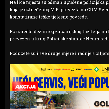
Na lice mjesta su odmah upućene policijska 
koja je ozlijeđenog M.R. prevezla na CUM Sveu
konstatirane teške tjelesne povrede.
Po naredbi dežurnog županijskog tužitelja na 
prevezen u krug Policijske stanice Neum rad
Poduzete su i sve druge mjere i radnje s cilje