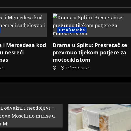
Crna kronika
 i Mercedesa kod
Drama u Splitu: Presretač se
u nesreći
prevrnuo tijekom potjere za
 pas
motociklistom
026
15 lipnja, 2026