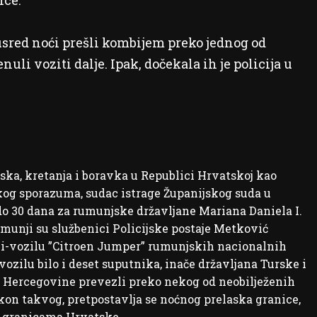
ice.
usred noći prešli kombijem preko jednog od
uli voziti dalje. Ipak, dočekala ih je policija u
ka, kretanja i boravka u Republici Hrvatskoj kao
kog sporazuma, sudac istrage Županijskog suda u
 do 30 dana za rumunjske državljane Mariana Daniela I.
 Rumunji su službenici Policijske postaje Metković
bi-vozilu ”Citroen Jumper” rumunjskih nacionalnih
ozilu bilo i deset suputnika, inače državljana Turske i
e i Hercegovine prevezli preko nekog od neobilježenih
on takvog, pretpostavlja se noćnog prelaska granice,
m granicama Hrvatske.