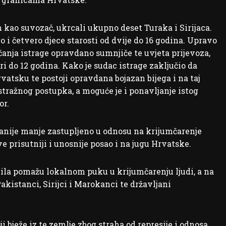
 kao suvozač, ukrcali ukupno deset Turaka i Sirijaca.
o i četvero djece starosti od dvije do 16 godina. Upravo
anja istrage opravdano sumnjiče te uvjeta prijevoza,
i do 12 godina. Kako je sudac istrage zaključio da
vatsku te postoji opravdana bojazan bijega i na taj
ražnog postupka, a moguće je i ponavljanje istog
or.
anije manje zastupljeno u odnosu na krijumčarenje
e prisutniji i unosnije posao i na jugu Hrvatske.
 azila pomažu lokalnom puku u krijumčarenju ljudi, a na
akistanci, Sirijci i Marokanci te državljani
 bježe iz te zemlje zbog straha od represije i odnosa