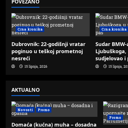
POVEZANO
a
v
Crna kronika
Crna kronika
i
g
Dubrovnik: 22-godišnji vratar
Sudar BMW-a
poginuo u teškoj prometnoj
Ljubuškoga, 
a
nesreći
sudjelovao i
t
15 lipnja, 2026
15 lipnja, 2
i
AKTUALNO
o
n
Novosti
Promo
Promo
Domaća (kućna) muha – dosadna