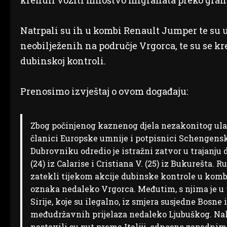
krenuli voziti mnoštvo migranata preko gran
Natrpali su ih u kombi Renault Jumper te su 
neobilježenih na područje Vrgorca, te su se kren
dubinskoj kontroli.
Prenosimo izvještaj o ovom događaju:
Zbog počinjenog kaznenog djela nezakonitog ulas
članici Europske umnije i potpisnici Schengens
Dubrovniku odredio je istražni zatvor u trajanju
(24) iz Calarise i Cristiana V. (25) iz Bukurešta.
zatekli tijekom akcije dubinske kontrole u kom
oznaka nedaleko Vrgorca. Međutim, s njima je u v
Sirije, koje su ilegalno, iz smjera susjedne Bosn
međudržavnih prijelaza nedaleko Ljubuškog. Nak
nastavili su put prema Italiji, odnosno zapadni