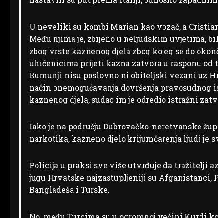
U neveliki su kombi Marian kao vozač, a Cristian
Među njima je, zbijeno u neljudskim uvjetima, bil
zbog vrste kaznenog djela zbog kojeg se do okonč
uhićenicima prijeti kazna zatvora u rasponu od tr
Rumunji nisu poslovno ni obiteljski vezani uz Hr
način onemogućavanja dovršenja pravosudnog ist
kaznenog djela, sudac im je odredio istražni zatv
Iako je na području Dubrovačko-neretvanske žup
narkotika, kazneno djelo krijumčarenja ljudi je sv
Policija u praksi sve više utvrđuje da tražitelji
jugu Hrvatske najzastupljeniji su Afganistanci, P
Bangladeša i Turske.
No, među Turcima su u ogromnoj većini Kurdi koji