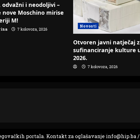
 odvažni i neodoljivi –
e nove Moschino mirise
riji M!
Novosti
vina
7 kolovoza, 2026
Otvoren javni natječaj 
sufinanciranje kulture 
2026.
7 kolovoza, 2026
egovačkih portala. Kontakt za oglašavanje info@hip.ba /