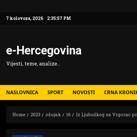
Skip
to
7 kolovoza, 2026
2:35:58 PM
content
e-Hercegovina
Vijesti, teme, analize…
NASLOVNICA
SPORT
NOVOSTI
CRNA KRONI
Home
2023
ožujak
16
Iz Ljubuškog za Vrgorac pr