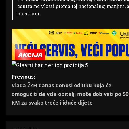
centralne vlasti prema toj nacionalnoj manjini, a
muškarci.
P
Previous:
Vlada ŽZH danas donosi odluku koja će
o
omogućiti da više obitelji može dobivati po 50
s
KM za svako treće i iduće dijete
t
n