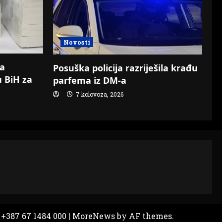
Novosti
za
Posuška policija razriješila krađu
u BiH za
parfema iz DM-a
7 kolovoza, 2026
 +387 67 1484 000
|
MoreNews
by AF themes.