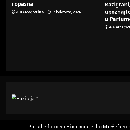
i opasna
Razigrani,
upoznajt
e-Hercegovina
7 kolovoza, 2026
u Parfume
e-Hercego
Portal e-hercegovina.com je dio Mreže herc