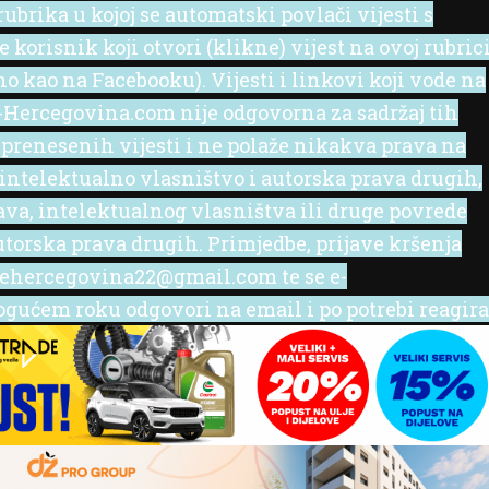
ubrika u kojoj se automatski povlači vijesti s
korisnik koji otvori (klikne) vijest na ovoj rubric
no kao na Facebooku). Vijesti i linkovi koji vode na
 e-Hercegovina.com nije odgovorna za sadržaj tih
 prenesenih vijesti i ne polaže nikakva prava na
 intelektualno vlasništvo i autorska prava drugih,
rava, intelektualnog vlasništva ili druge povrede
utorska prava drugih. Primjedbe, prijave kršenja
l ehercegovina22@gmail.com te se e-
ućem roku odgovori na email i po potrebi reagira