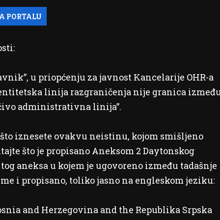
sti:
vnik”, u priopćenju za javnost Kancelarije OHR-a
uentitetska linija razgraničenja nije granica izmeđ
ivo administrativna linija”.
 što iznesete ovakvu neistinu, kojom smišljeno
itajte što je propisano Aneksom 2 Daytonskog
 tog aneksa u kojem je ugovoreno između tadašnje
time i propisano, toliko jasno na engleskom jeziku:
snia and Herzegovina and the Republika Srpska