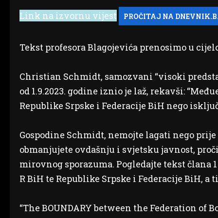
Link na izvornu vijest
Tekst profesora Blagojevića prenosimo u cijelo
Christian Schmidt, samozvani “visoki predsta
od 1.9.2023. godine iznio je laž, rekavši: “Međ
Republike Srpske i Federacije BiH nego isključ
Gospodine Schmidt, nemojte lagati nego prije
obmanjujete ovdašnju i svjetsku javnost, proč
mirovnog sporazuma. Pogledajte tekst člana 1
R BiH te Republike Srpske i Federacije BiH, a 
“The BOUNDARY between the Federation of Bo