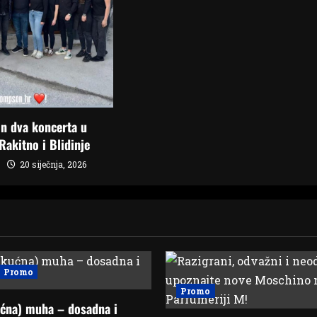
n dva koncerta u
Rakitno i Blidinje
20 siječnja, 2026
Promo
Promo
ćna) muha – dosadna i