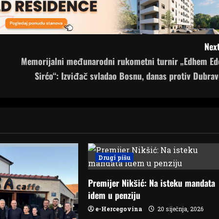
Next
Memorijalni međunarodni rukometni turnir „Edhem Ed
Sirćo“: Izviđač svladao Bosnu, danas protiv Dubrav
Drugi pišu
Premijer Nikšić: Na isteku mandata
idem u penziju
e-Hercegovina
20 siječnja, 2026