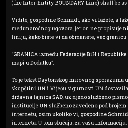
(the Inter-Entity BOUNDARY Line) shall be as
Vidite, gospodine Schmidt, ako vi lažete, a laž
međunarodnog ugovora, jer on ne propisuje
liniju, kako biste vi da obmanete, već granicu
“GRANICA između Federacije BiH i Republike S
mapi u Dodatku”.
To je tekst Daytonskog mirovnog sporazuma u 
skupštini UN i Vijeću sigurnosti UN dostavila
državna tajnica SAD, uz njeno službeno pismo o
institucije UN službeno zavedeno pod brojem A/
internetu, osim ukoliko vi, gospodine Schmid
interneta. U tom slučaju, za vašu informaciju, 