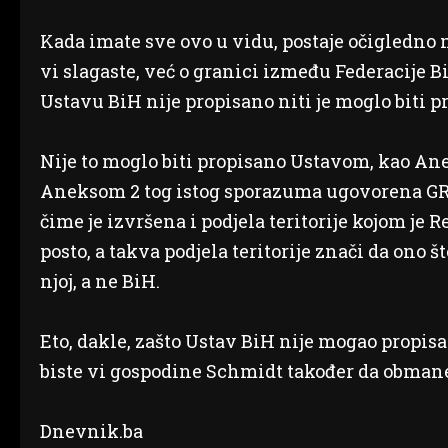
Kada imate sve ovo u vidu, postaje očigledno n
vi slagaste, već o granici između Federacije Bi
Ustavu BiH nije propisano niti je moglo biti p
Nije to moglo biti propisano Ustavom, kao An
Aneksom 2 tog istog sporazuma ugovorena GR
čime je izvršena i podjela teritorije kojom je R
posto, a takva podjela teritorije znači da ono š
njoj, a ne BiH.
Eto, dakle, zašto Ustav BiH nije mogao propisa
biste vi gospodine Schmidt također da obmane
Dnevnik.ba