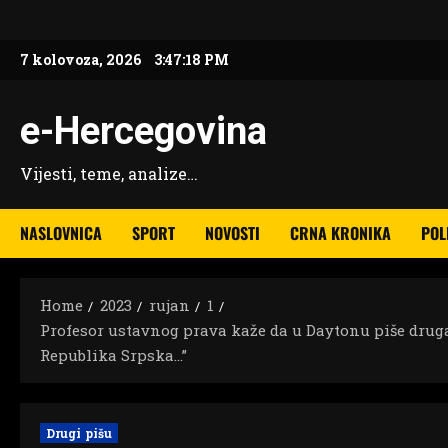
Skip
to
7 kolovoza, 2026
3:47:19 PM
content
e-Hercegovina
Vijesti, teme, analize…
NASLOVNICA
SPORT
NOVOSTI
CRNA KRONIKA
POL
Home
2023
rujan
1
Profesor ustavnog prava kaže da u Daytonu piše drug
Republika Srpska…”
Drugi pišu