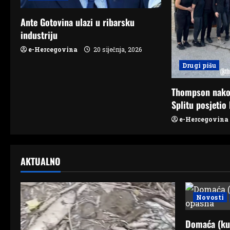
a
Ante Gotovina ulazi u ribarsku
t
industriju
e-Hercegovina
20 siječnja, 2026
i
Drugi pišu
o
Thompson nako
n
Splitu posjetio 
e-Hercegovina
AKTUALNO
Novosti
Domaća (ku