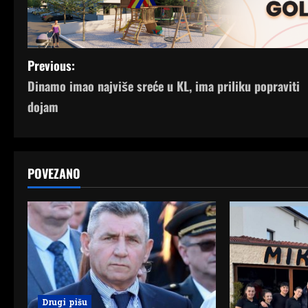
P
Previous:
Dinamo imao najviše sreće u KL, ima priliku popraviti
o
dojam
s
t
POVEZANO
n
a
v
i
g
Drugi pišu