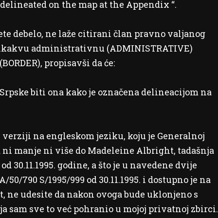
 delineated on the map at the Appendix “.
ete debelo, ne laže citirani član pravno valjanog
 nikakvu administrativnu (ADMINISTRATIVE)
 (BORDER), propisavši da će:
rpske biti ona kako je označena delineacijom na
verziji na engleskom jeziku, koju je Generalnoj
 ni manje ni više do Madeleine Albright, tadašnja
d 30.11.1995. godine, a što je u navedene dvije
50/790 S/1995/999 od 30.11.1995. i dostupno je na
t, ne udesite da nakon ovoga bude uklonjeno s
ja sam sve to već pohranio u mojoj privatnoj zbirci.