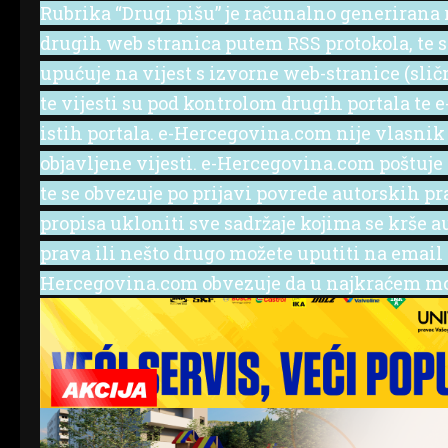
Rubrika “Drugi pišu” je računalno generirana r
drugih web stranica putem RSS protokola, te se 
upućuje na vijest s izvorne web-stranice (slič
te vijesti su pod kontrolom drugih portala te
istih portala. e-Hercegovina.com nije vlasnik
objavljene vijesti. e-Hercegovina.com poštuje
te se obvezuje po prijavi povrede autorskih p
propisa ukloniti sve sadržaje kojima se krše a
prava ili nešto drugo možete uputiti na emai
Hercegovina.com obvezuje da u najkraćem mog