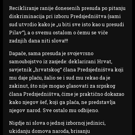
Recikliranje ranije donesenih presuda po pitanju
diskriminacija pri izboru Predsjedništva (sami
sud utvrdio kako je „u biti sve isto kao u presudi
Pilav“), a o svemu ostalom o čemu se viče
zadnjih dana niti slova!!!
Dapače, sama presuda je svojevrsno
samoubojstvo iz zasjede: deklarirani Hrvat,
savjetnik „hrvatskog“ člana Predsjedništva koji
mu daje plaću, žalio se i sud mu rekao da je
zakinut, što nije mogao glasovati za srpskog
člana Predsjedništva, čime je praktično dokazao
kako njegov šef, koji ga plaća, ne predstavlja
njegov narod. Sve ostalo mu odbijeno.
Nigdje ni slova o jednoj izbornoj jedinici,
ukidanju domova naroda, brisanju