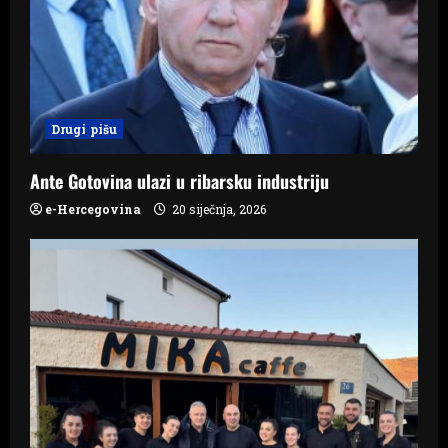
a
t
i
Drugi pišu
o
n
Ante Gotovina ulazi u ribarsku industriju
e-Hercegovina
20 siječnja, 2026