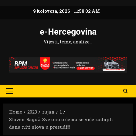
Skip
9 kolovoza, 2026
11:58:04 AM
to
content
e-Hercegovina
Vijesti, teme, analize…
Primary
Menu
Home
2023
rujan
1
Slaven Raguž: Sve ono o čemu se viče zadnjih
dana niti slova u presudi!!!