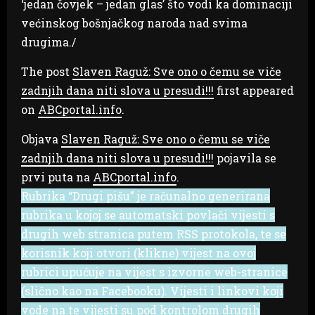
‘jedan čovjek – jedan glas’ što vodi ka dominaciji
većinskog bošnjačkog naroda nad svima
drugima./
The post
Slaven Raguž: Sve ono o čemu se viče
zadnjih dana niti slova u presudi!!!
first appeared
on
ABCportal.info
.
Objava
Slaven Raguž: Sve ono o čemu se viče
zadnjih dana niti slova u presudi!!!
pojavila se
prvi puta na
ABCportal.info
.
Rubrika “Drugi pišu” je računalno generirana
rubrika u kojoj se automatski povlači vijesti s
drugih web stranica putem RSS protokola, te se
korisnik koji otvori (klikne) vijest na ovoj
rubrici upućuje na vijest s izvorne web-stranice
(slično kao na Facebooku). Vijesti i linkovi koji
vode na te vijesti su pod kontrolom drugih