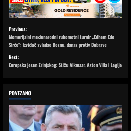
P
Previous:
o
Memorijalni međunarodni rukometni turnir „Edhem Edo
Sirćo“: Izviđač svladao Bosnu, danas protiv Dubrave
s
Next:
t
Europska jesen Zrinjskog: Stižu Alkmaar, Aston Villa i Legije
n
a
POVEZANO
v
i
g