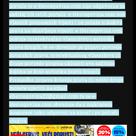
portala te e-Hercegovina.com nije odgovorna za
sadržaj tih istih portala. e-Hercegovina.com nije
vlasnik prenesenih vijesti i ne polaže nikakva
prava na objavljene vijesti. e-Hercegovina.com
poštuje intelektualno vlasništvo i autorska
prava drugih, te se obvezuje po prijavi povrede
autorskih prava, intelektualnog vlasništva ili
druge povrede propisa ukloniti sve sadržaje
kojima se krše autorska prava drugih.
Primjedbe, prijave kršenja prava ili nešto drugo
možete uputiti na email
ehercegovina22@gmail.com te se e-
Hercegovina.com obvezuje da u najkraćem
mogućem roku odgovori na email i po potrebi
reagira.