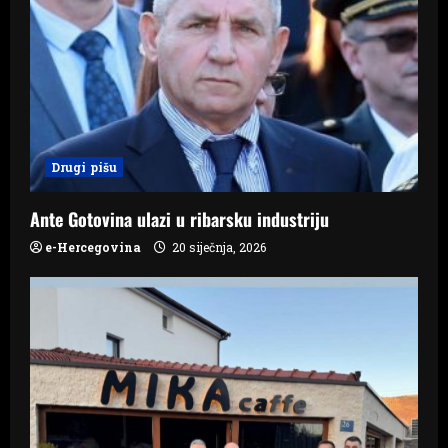
a
t
i
o
n
Drugi pišu
Ante Gotovina ulazi u ribarsku industriju
e-Hercegovina
20 siječnja, 2026