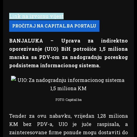
Link na izvornu vijest
BANJALUKA – Uprava za indirektno
oporezivanje (UIO) BiH potrošiće 1,5 miliona
maraka sa PDV-om za nadogradnju poreskog
podsistema informacionog sistema.
FOTO: Capital.ba
Tender za ovu nabavku, vrijedan 1,28 miliona
KM bez PDV-a, UIO je juče raspisala, a
zainteresovane firme ponude mogu dostaviti do