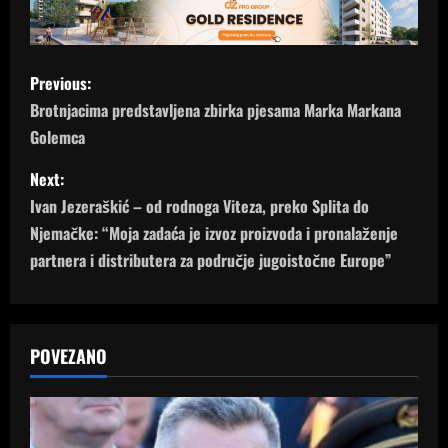
P
Previous:
o
Brotnjacima predstavljena zbirka pjesama Marka Markana
Golemca
s
Next:
t
Ivan Jezeraškić – od rodnoga Viteza, preko Splita do
n
Njemačke: “Moja zadaća je izvoz proizvoda i pronalaženje
partnera i distributera za područje jugoistočne Europe”
a
v
POVEZANO
i
g