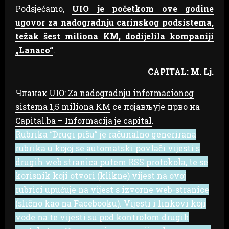
Podsjećamo,
UIO je početkom ove godine
ugovor za nadogradnju carinskog podsistema,
težak šest miliona KM, dodijelila kompaniji
„Lanaco“
.
CAPITAL: M. Lj.
Чланак
UIO: Za nadogradnju informacionog
sistema 1,5 miliona KM
се појављује прво на
Capital.ba – Informacija je capital
.
Rubrika “Drugi pišu” je računalno generirana
rubrika u kojoj se automatski povlači vijesti s
drugih web stranica putem RSS protokola, te se
korisnik koji otvori (klikne) vijest na ovoj
rubrici upućuje na vijest s izvorne web-stranice
(slično kao na Facebooku). Vijesti i linkovi koji
vode na te vijesti su pod kontrolom drugih