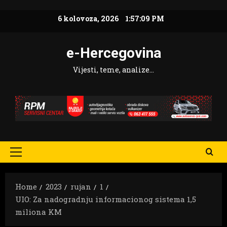
Skip
6 kolovoza, 2026
1:57:11 PM
to
content
e-Hercegovina
Vijesti, teme, analize…
Primary
Menu
Home
2023
rujan
1
UIO: Za nadogradnju informacionog sistema 1,5
miliona KM