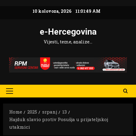
Skip
10 kolovoza, 2026
11:01:50 AM
to
content
e-Hercegovina
Vijesti, teme, analize…
Primary
Menu
Home
2025
srpanj
13
Hajduk slavio protiv Posušja u prijateljskoj
utakmici