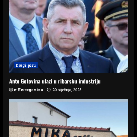
g
a
t
i
o
Drugi pišu
n
Ante Gotovina ulazi u ribarsku industriju
e-Hercegovina
20 siječnja, 2026