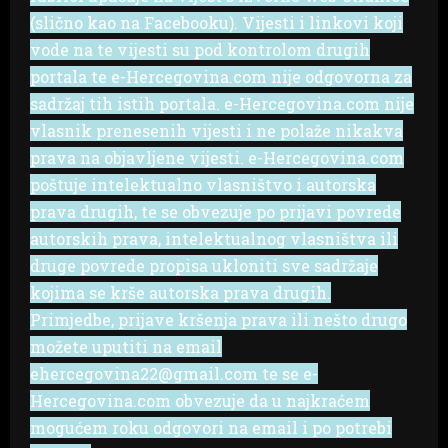
(slično kao na Facebooku). Vijesti i linkovi koji
vode na te vijesti su pod kontrolom drugih
portala te e-Hercegovina.com nije odgovorna za
sadržaj tih istih portala. e-Hercegovina.com nije
vlasnik prenesenih vijesti i ne polaže nikakva
prava na objavljene vijesti. e-Hercegovina.com
poštuje intelektualno vlasništvo i autorska
prava drugih, te se obvezuje po prijavi povrede
autorskih prava, intelektualnog vlasništva ili
druge povrede propisa ukloniti sve sadržaje
kojima se krše autorska prava drugih.
Primjedbe, prijave kršenja prava ili nešto drugo
možete uputiti na email
ehercegovina22@gmail.com te se e-
Hercegovina.com obvezuje da u najkraćem
mogućem roku odgovori na email i po potrebi