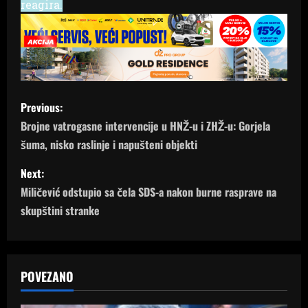
reagira.
P
Previous:
o
Brojne vatrogasne intervencije u HNŽ-u i ZHŽ-u: Gorjela
šuma, nisko raslinje i napušteni objekti
s
Next:
t
Miličević odstupio sa čela SDS-a nakon burne rasprave na
n
skupštini stranke
a
v
POVEZANO
i