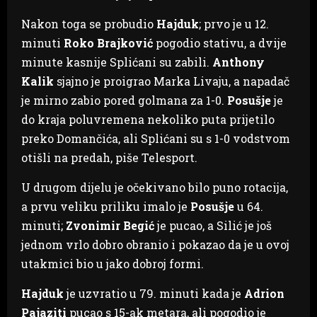
Nakon toga se probudio
Hajduk
; prvo je u 12.
minuti
Roko Brajković
pogodio stativu, a dvije
minute kasnije Splićani su zabili.
Anthony
Kalik
sjajno je proigrao Marka Livaju, a napadač
je mirno zabio pored golmana za 1-0.
Posušje
je
do kraja poluvremena nekoliko puta prijetilo
preko Domančića, ali Splićani su s 1-0 vodstvom
otišli na predah, piše Telesport.
U drugom dijelu je očekivano bilo puno rotacija,
a prvu veliku priliku imalo je
Posušje
u 64.
minuti;
Zvonimir Begić
je pucao, a Silić je još
jednom vrlo dobro obranio i pokazao da je u ovoj
utakmici bio u jako dobroj formi.
Hajduk
je uzvratio u 79. minuti kada je
Adrion
Pajaziti
pucao s 15-ak metara, ali pogodio je