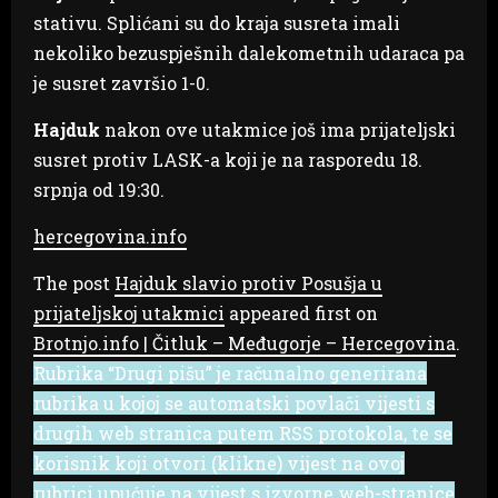
stativu. Splićani su do kraja susreta imali
nekoliko bezuspješnih dalekometnih udaraca pa
je susret završio 1-0.
Hajduk
nakon ove utakmice još ima prijateljski
susret protiv LASK-a koji je na rasporedu 18.
srpnja od 19:30.
hercegovina.info
The post
Hajduk slavio protiv Posušja u
prijateljskoj utakmici
appeared first on
Brotnjo.info | Čitluk – Međugorje – Hercegovina
.
Rubrika “Drugi pišu” je računalno generirana
rubrika u kojoj se automatski povlači vijesti s
drugih web stranica putem RSS protokola, te se
korisnik koji otvori (klikne) vijest na ovoj
rubrici upućuje na vijest s izvorne web-stranice