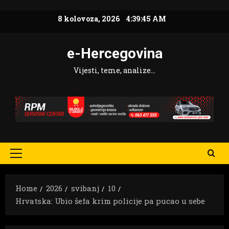
Skip
8 kolovoza, 2026
4:39:46 AM
to
content
e-Hercegovina
Vijesti, teme, analize…
Primary
Menu
Home
2026
svibanj
10
Hrvatska: Ubio šefa krim policije pa pucao u sebe