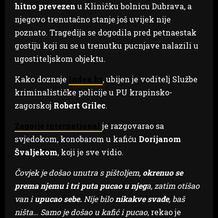
hitno prevezen
u Kliničku bolnicu Dubrava, a
njegovo trenutačno stanje još uvijek nije
poznato. Tragedija se dogodila pred petnaestak
gostiju koji su se u trenutku pucnjave nalazili u
ugostiteljskom objektu.
Kako doznaje
Index.hr
, ubijen je voditelj Službe
kriminalističke policije u PU krapinsko-
zagorskoj
Robert
Grilec
.
Zagorje international
je razgovarao sa
svjedokom, konobarom u kafiću
Dorijanom
Švaljekom
, koji je sve vidio.
Čovjek je došao unutra s pištoljem,
okrenuo se
prema njemu i tri puta pucao u njeg
a, zatim otišao
van i
upucao sebe.
Nije bilo
nikakve
svađe
, baš
ništa… Samo je došao u kafić i pucao
, rekao je