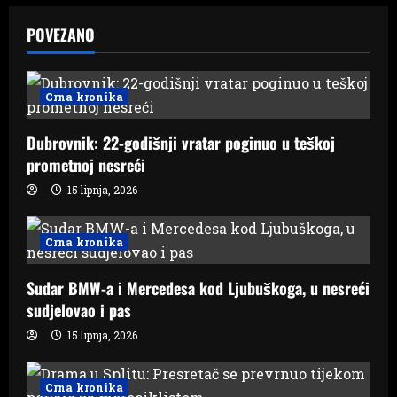
a
POVEZANO
v
i
Crna kronika
g
Dubrovnik: 22-godišnji vratar poginuo u teškoj
a
prometnoj nesreći
15 lipnja, 2026
t
i
Crna kronika
o
Sudar BMW-a i Mercedesa kod Ljubuškoga, u nesreći
n
sudjelovao i pas
15 lipnja, 2026
Crna kronika