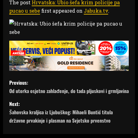
The post
Hrvatska: Ubio šefa krim policije pa
pucao u sebe
first appeared on
Jabuka.tv
.
P
Previous:
o
Od utorka osjetno zahlađenje, do tada pljuskovi i grmljavina
s
Next:
Šahovska kraljica iz Ljubuškog: Mihaeli Buntić titula
t
državne prvakinje i plasman na Svjetsko prvenstvo
n