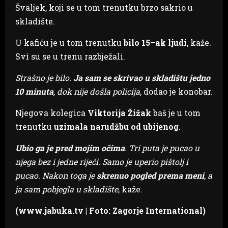
Švaljek, koji se u tom trenutku brzo sakrio u
skladište.
U kafiću je u tom trenutku
bilo 15
–
ak ljudi
, kaže.
Svi su se u trenu razbježali.
Strašno je bilo.
Ja sam se skrivao u skladištu jedno
10 minuta
, dok nije došla policija
, dodao je konobar.
Njegova kolegica
Viktorija
Žižak
baš je u tom
trenutku
uzimala narudžbu od ubijenog
.
Ubio ga je pred mojim očima
. Tri puta je pucao u
njega bez i jedne riječi. Samo je uperio pištolj i
pucao. Nakon toga je
skrenuo pogled prema meni
, a
ja sam pobjegla u skladište
, kaže.
(www.jabuka.tv | Foto: Zagorje International)