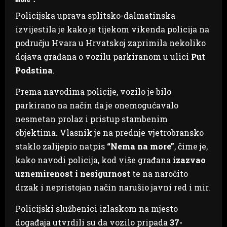
Policijska uprava splitsko-dalmatinska
izvijestila je kako je tijekom vikenda policija na
području Hvara u Hrvatskoj zaprimila nekoliko
dojava građana o vozilu parkiranom u ulici
Put
Podstina
.
Prema navodima policije, vozilo je bilo
parkirano na način da je onemogućavalo
nesmetan prolaz i pristup stambenim
objektima. Vlasnik je na prednje vjetrobransko
staklo zalijepio natpis
“Nema na more”
, čime je,
kako navodi policija, kod više građana
izazvao
uznemirenost i nesigurnost
te na naročito
drzak i nepristojan način narušio javni red i mir.
Policijski službenici izlaskom na mjesto
događaja utvrdili su da vozilo pripada
37-