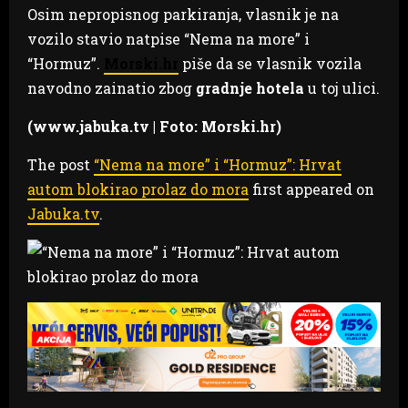
Osim nepropisnog parkiranja, vlasnik je na
vozilo stavio natpise “Nema na more” i
“Hormuz”.
Morski.hr
piše da se vlasnik vozila
navodno zainatio zbog
gradnje hotela
u toj ulici.
(www.jabuka.tv | Foto: Morski.hr)
The post
“Nema na more” i “Hormuz”: Hrvat
autom blokirao prolaz do mora
first appeared on
Jabuka.tv
.