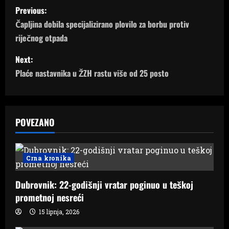
P
Previous:
o
Čapljina dobila specijalizirano plovilo za borbu protiv
riječnog otpada
s
Next:
t
Plaće nastavnika u ŽZH rastu više od 25 posto
n
a
POVEZANO
v
i
Crna kronika
g
Dubrovnik: 22-godišnji vratar poginuo u teškoj
a
prometnoj nesreći
15 lipnja, 2026
t