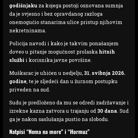
godišnjaku
za kojega postoji osnovana sumnja
da je svjesno i bez opravdanog razloga
onemogućio stanarima ulice pristup njihovim
nekretninama.
Policija navodi i kako je takvim ponašanjem
doveo u pitanje mogućnost prolaska
hitnih
službi
i korisnika javne površine.
Muškarac je uhićen u nedjelju,
31. svibnja 2026.
godine
, te je sljedeći dan u žurnom postupku
priveden na sud.
Sudu je predloženo da mu se odredi zadržavanje i
izrekne kazna zatvora u trajanju od
30 dana
. Sud
ga je nakon saslušanja pustio na slobodu.
Natpisi “Nema na more” i “Hormuz”