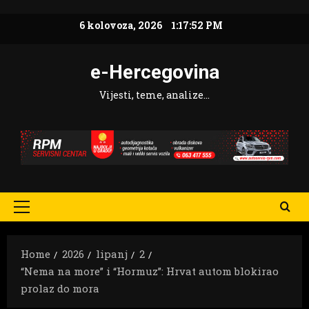
Skip
6 kolovoza, 2026
1:17:53 PM
to
content
e-Hercegovina
Vijesti, teme, analize…
Primary
Menu
Home
2026
lipanj
2
“Nema na more” i “Hormuz”: Hrvat autom blokirao
prolaz do mora