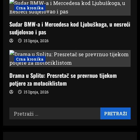
i
Crna kronika
o
Sudar BMW-a i Mercedesa kod Ljubuškoga, u nesreći
n
sudjelovao i pas
15 lipnja, 2026
Crna kronika
Drama u Splitu: Presretač se prevrnuo tijekom
potjere za motociklistom
15 lipnja, 2026
Pretraži: