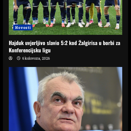
t
i
Novosti
o
Hajduk uvjerljivo slavio 5:2 kod Žalgirisa u borbi za
n
Konferencijsku ligu
6 kolovoza, 2026