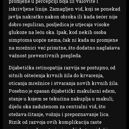
promjene u percepciji boja ili valovite i
iskrivljene linije. Zamagljen vid, koji se ponekad
javlja nakratko nakon obroka ili kada šećer nije
dobro reguliran, posljedica je utjecaja visoke
glukoze na leću oka. Ipak, kod nekih osoba
simptoma uopće nema, čak ni kada su promjene
na mrežnici već prisutne, što dodatno naglašava
važnost preventivnih pregleda.
Dijabetička retinopatija razvija se postupno, od
sitnih oštećenja krvnih žila do krvarenja,
oticanja mrežnice i stvaranja novih krvnih žila.
Posebno je opasan dijabetički makularni edem,
stanje u kojem se tekućina nakuplja u makuli,
dijelu oka zaduženom za centralni vid, što
otežava čitanje, vožnju i prepoznavanje lica.
Rizik od razvoja ovih komplikacija raste