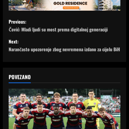
P
Previous:
o
Čović: Mladi ljudi su most prema digitalnoj generaciji
s
Next:
Narančasto upozorenje zbog nevremena izdano za cijelu BiH
t
n
a
POVEZANO
v
i
g
a