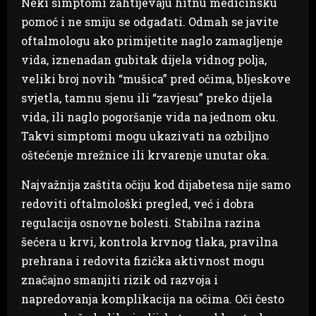
Neki simptomi zahtijevaju hitnu medicinsku
pomoć i ne smiju se odgađati. Odmah se javite
oftalmologu ako primijetite naglo zamagljenje
vida, iznenadan gubitak dijela vidnog polja,
veliki broj novih “mušica” pred očima, bljeskove
svjetla, tamnu sjenu ili “zavjesu” preko dijela
vida, ili naglo pogoršanje vida na jednom oku.
Takvi simptomi mogu ukazivati na ozbiljno
oštećenje mrežnice ili krvarenje unutar oka.
Najvažnija zaštita očiju kod dijabetesa nije samo
redoviti oftalmološki pregled, već i dobra
regulacija osnovne bolesti. Stabilna razina
šećera u krvi, kontrola krvnog tlaka, pravilna
prehrana i redovita fizička aktivnost mogu
značajno smanjiti rizik od razvoja i
napredovanja komplikacija na očima. Oči često