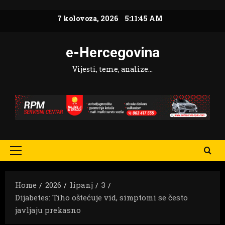
Skip
7 kolovoza, 2026
5:11:46 AM
to
content
e-Hercegovina
Vijesti, teme, analize…
Primary
Menu
Home
2026
lipanj
3
Dijabetes: Tiho oštećuje vid, simptomi se često
javljaju prekasno