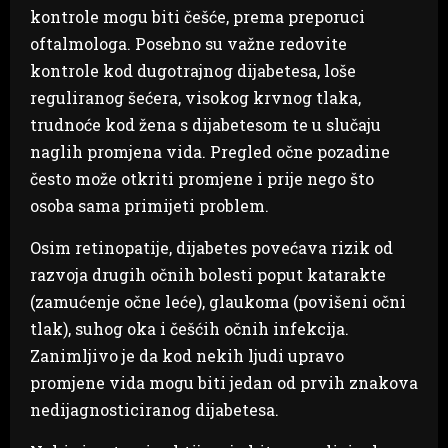
kontrole mogu biti češće, prema preporuci
oftalmologa. Posebno su važne redovite
kontrole kod dugotrajnog dijabetesa, loše
reguliranog šećera, visokog krvnog tlaka,
trudnoće kod žena s dijabetesom te u slučaju
naglih promjena vida. Pregled očne pozadine
često može otkriti promjene i prije nego što
osoba sama primijeti problem.
Osim retinopatije, dijabetes povećava rizik od
razvoja drugih očnih bolesti poput katarakte
(zamućenje očne leće), glaukoma (povišeni očni
tlak), suhog oka i češćih očnih infekcija.
Zanimljivo je da kod nekih ljudi upravo
promjene vida mogu biti jedan od prvih znakova
nedijagnosticiranog dijabetesa.