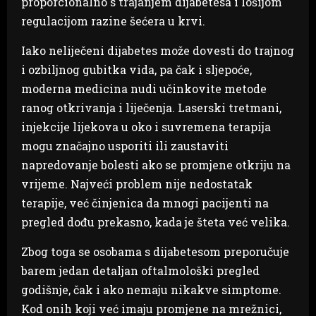
proporcionalno s trajanjem dijabetesa i lošijom
regulacijom razine šećera u krvi.
Iako neliječeni dijabetes može dovesti do trajnog
i ozbiljnog gubitka vida, pa čak i sljepoće,
moderna medicina nudi učinkovite metode
ranog otkrivanja i liječenja. Laserski tretmani,
injekcije lijekova u oko i suvremena terapija
mogu značajno usporiti ili zaustaviti
napredovanje bolesti ako se promjene otkriju na
vrijeme. Najveći problem nije nedostatak
terapije, već činjenica da mnogi pacijenti na
pregled dođu prekasno, kada je šteta već velika.
Zbog toga se osobama s dijabetesom preporučuje
barem jedan detaljan oftalmološki pregled
godišnje, čak i ako nemaju nikakve simptome.
Kod onih koji već imaju promjene na mrežnici,