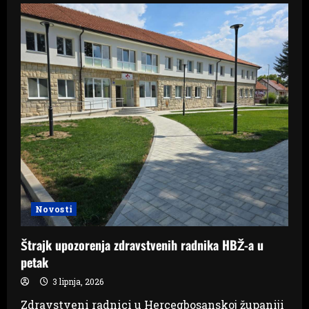
u
Grudama
kod
vozača
motocikla
pronašla
kokain
Novosti
Štrajk upozorenja zdravstvenih radnika HBŽ-a u
petak
3 lipnja, 2026
Zdravstveni radnici u Hercegbosanskoj županiji