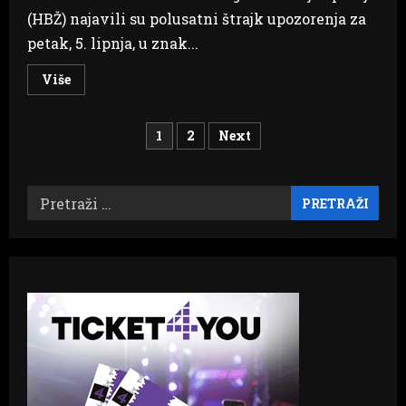
(HBŽ) najavili su polusatni štrajk upozorenja za
petak, 5. lipnja, u znak...
Read
Više
more
about
Štrajk
Brojevi
upozorenja
1
2
Next
zdravstvenih
radnika
stranica
HBŽ-
a
u
Pretraži:
objava
petak