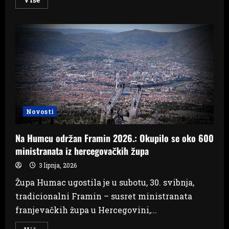
more
about
Preminuo
Edin
Avdić,
ikona
sportskog
novinarstva
Novosti
Na Humcu održan Framin 2026.: Okupilo se oko 600
ministranata iz hercegovačkih župa
3 lipnja, 2026
Župa Humac ugostila je u subotu, 30. svibnja,
tradicionalni Framin – susret ministranata
franjevačkih župa u Hercegovini,...