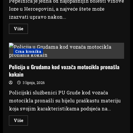
Pepelnica je jedna od najopasnijih bolesti vinove
loze u Hercegovini, a najveće štete može
izazvati upravo nakon...
Read
Više
more
about
Postoji
li
veći
Crna kronika
problem
od
plamenjače?
Policija u Grudama kod vozača motocikla pronašla
Iskusni
vinogradari
kokain
dobro
poznaju
odgovor
3 lipnja, 2026
Policijski službenici PU Grude kod vozača
motocikla pronašli su bijelu praškastu materiju
koja svojim karakteristikama podsjeća na...
Read
Više
more
about
Policija