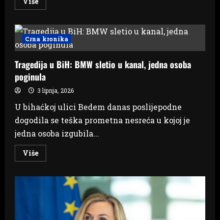
Read
Više
more
about
Na
Humcu
održan
Crna kronika
Framin
2026.:
Okupilo
Tragedija u BiH: BMW sletio u kanal, jedna osoba
se
oko
poginula
600
ministranata
iz
3 lipnja, 2026
hercegovačkih
župa
U bihaćkoj ulici Bedem danas poslijepodne
dogodila se teška prometna nesreća u kojoj je
jedna osoba izgubila...
Read
Više
more
about
Tragedija
u
BiH:
BMW
sletio
u
kanal,