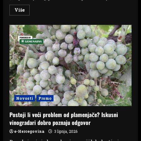
Read
Više
more
about
Čitluk:
Prilikom
građevinskih
radova
pronađen
nosač
kasetnih
bombi
Novosti
Promo
Postoji li veći problem od plamenjače? Iskusni
vinogradari dobro poznaju odgovor
e-Hercegovina
3 lipnja, 2026