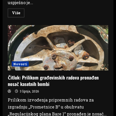
uspješno je...
Read
Više
more
about
Široki
Brijeg:
Završen
program
obuke
prve
pomoći
za
školsko
osoblje
Novosti
Čitluk: Prilikom građevinskih radova pronađen
nosač kasetnih bombi
3 lipnja, 2026
Prilikom izvođenja pripremnih radova za
izgradnju „Prometnice B“ u obuhvatu
„Regulacijskog plana Bare 1“ pronađen je nosač...