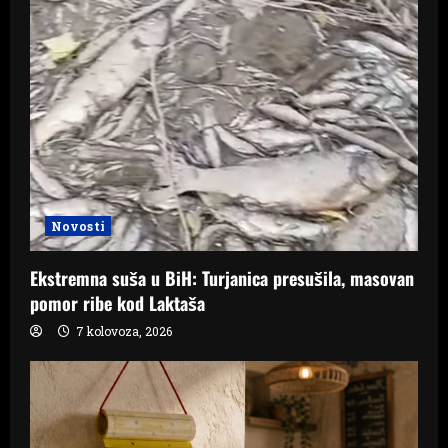
Novosti
Ekstremna suša u BiH: Turjanica presušila, masovan
pomor ribe kod Laktaša
7 kolovoza, 2026