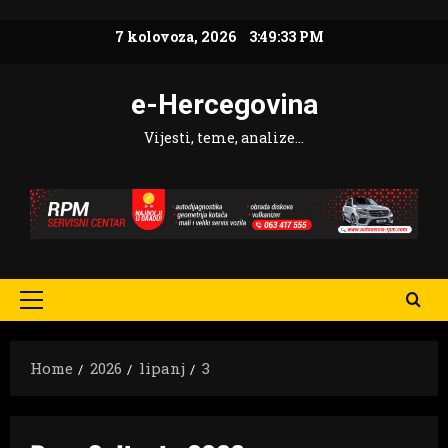
Skip
7 kolovoza, 2026
3:49:35 PM
to
content
e-Hercegovina
Vijesti, teme, analize…
Primary
Menu
Home
2026
lipanj
3