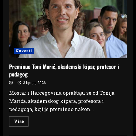
za
europski
put
BiH
Novosti
Preminuo Toni Marić, akademski kipar, profesor i
pedagog
3 lipnja, 2026
Mostar i Hercegovina opraštaju se od Tonija
Marića, akademskog kipara, profesora i
pedagoga, koji je preminuo nakon...
Read
Više
more
about
Preminuo