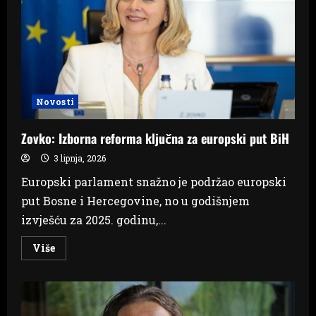
jedna
osoba
poginula
Novosti
Zovko: Izborna reforma ključna za europski put BiH
3 lipnja, 2026
Europski parlament snažno je podržao europski
put Bosne i Hercegovine, no u godišnjem
izvješću za 2025. godinu,...
Read
Više
more
about
Zovko:
Izborna
reforma
ključna