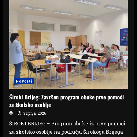
Toni
Marić,
akademski
kipar,
profesor
i
pedagog
Novosti
Široki Brijeg: Završen program obuke prve pomoći
za školsko osoblje
3 lipnja, 2026
ŠIROKI BRIJEG – Program obuke iz prve pomoći
za školsko osoblje na području Širokoga Brijega