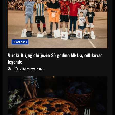
a
t
i
o
Novosti
n
Široki Brijeg obilježio 25 godina MNL-a, odlikovao
legende
7 kolovoza, 2026