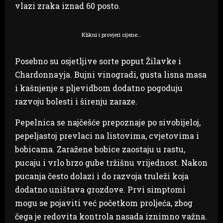
vlazi zraka iznad 60 posto.
Klikni i provjeri cijene…
Posebno su osjetljive sorte poput Žilavke i
Chardonnayja. Bujni vinogradi, gusta lisna masa
i kašnjenje s pljevidbom dodatno pogoduju
razvoju bolesti i širenju zaraze.
Pepelnica se najčešće prepoznaje po sivobijeloj,
pepeljastoj prevlaci na listovima, cvjetovima i
bobicama. Zaražene bobice zaostaju u rastu,
pucaju i vrlo brzo gube tržišnu vrijednost. Nakon
pucanja često dolazi i do razvoja truleži koja
dodatno uništava grozdove. Prvi simptomi
mogu se pojaviti već početkom proljeća, zbog
čega je redovita kontrola nasada iznimno važna.