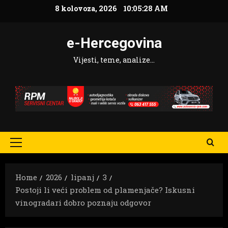
Skip
8 kolovoza, 2026
10:05:29 AM
to
content
e-Hercegovina
Vijesti, teme, analize…
Primary
Menu
Home
2026
lipanj
3
Postoji li veći problem od plamenjače? Iskusni
vinogradari dobro poznaju odgovor