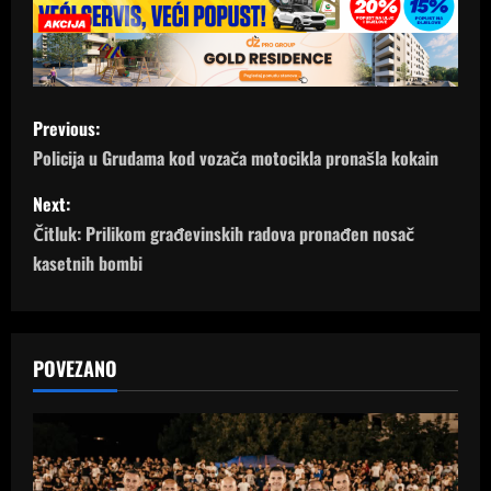
P
Previous:
o
Policija u Grudama kod vozača motocikla pronašla kokain
s
Next:
Čitluk: Prilikom građevinskih radova pronađen nosač
t
kasetnih bombi
n
a
POVEZANO
v
i
g