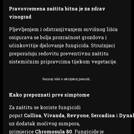
Pravovremena zaštita bitna je za zdrav
vinograd
Pljevljenjem i odstranjivanjem suvišnog lišća
osigurava se bolja prozračnost grozdova i
učinkovitije djelovanje fungicida. Stručnjaci
preporučuju redovitu preventivnu zaštitu
sistemičnim pripravcima tijekom vegetacije.
Saznaj više o akcijskoj ponudi…
Kako prepoznati prve simptome
Za zaštitu se koriste fungicidi
poput
Collisa
,
Vivanda
,
Revyone
,
Sercadisa
i
Dynal
uz dodatak močivog sumpora,
primjerice
Chromosula 80
. Fungicide je