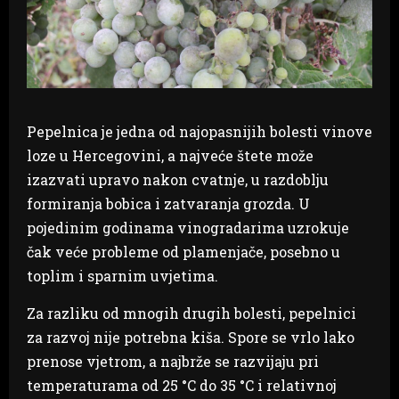
Pepelnica je jedna od najopasnijih bolesti vinove
loze u Hercegovini, a najveće štete može
izazvati upravo nakon cvatnje, u razdoblju
formiranja bobica i zatvaranja grozda. U
pojedinim godinama vinogradarima uzrokuje
čak veće probleme od plamenjače, posebno u
toplim i sparnim uvjetima.
Za razliku od mnogih drugih bolesti, pepelnici
za razvoj nije potrebna kiša. Spore se vrlo lako
prenose vjetrom, a najbrže se razvijaju pri
temperaturama od 25 °C do 35 °C i relativnoj