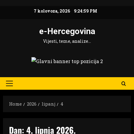
Skip
7 kolovoza, 2026
9:24:59 PM
to
content
e-Hercegovina
Vijesti, teme, analize…
Primary
Menu
Home
2026
lipanj
4
Dan:
4. lipnja 2026.