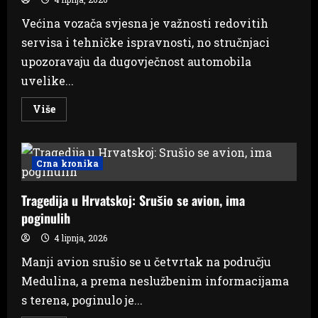
Većina vozača svjesna je važnosti redovitih
servisa i tehničke ispravnosti, no stručnjaci
upozoravaju da dugovječnost automobila
uvelike...
Read
Više
more
about
Svakodnevne
navike
uništavaju
Crna kronika
automobil:
Izbjegnite
skupe
Tragedija u Hrvatskoj: Srušio se avion, ima
popravke
poginulih
4 lipnja, 2026
Manji avion srušio se u četvrtak na području
Medulina, a prema neslužbenim informacijama
s terena, poginulo je...