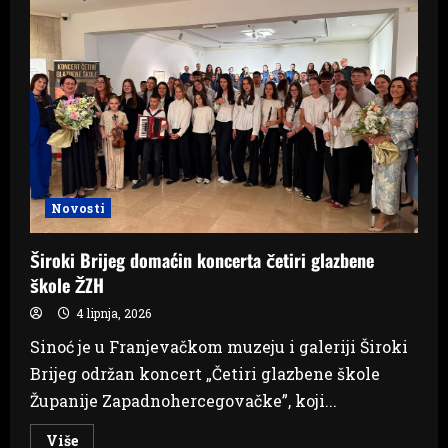
Sudarila
se
dva
vozila
Novosti
Široki Brijeg domaćin koncerta četiri glazbene
škole ŽZH
4 lipnja, 2026
Sinoć je u Franjevačkom muzeju i galeriji Široki
Brijeg održan koncert „Četiri glazbene škole
Županije Zapadnohercegovačke”, koji...
Read
Više