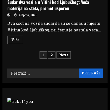
Sudar dva vozila u Vitini kod Ljubuškog: Veća
materijalna šteta, promet usporen
4 lipnja, 2026
Dva osobna vozila sudarila su se danas u mjestu
Vitina kod Ljubuškog, pri čemu je nastala veća...
Read
Više
more
about
Sudar
Brojevi
dva
1
2
Next
vozila
u
stranica
Vitini
kod
Ljubuškog:
Pretraži:
objava
Veća
materijalna
šteta,
promet
usporen