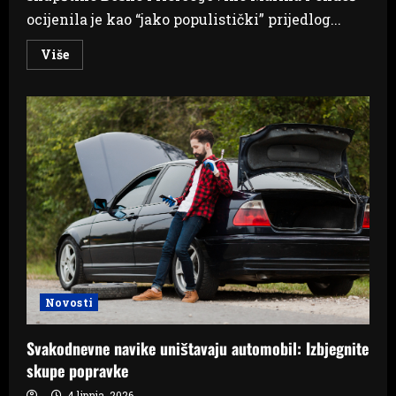
ocijenila je kao “jako populistički” prijedlog...
Read
Više
more
about
Pendeš
traži
plan
sanacije
BHRT-
a
i
ravnopravnost
naroda
Novosti
Svakodnevne navike uništavaju automobil: Izbjegnite
skupe popravke
4 lipnja, 2026