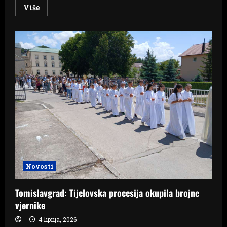
Read
Više
more
about
Tragedija
u
Hrvatskoj:
Srušio
se
avion,
ima
poginulih
Novosti
Tomislavgrad: Tijelovska procesija okupila brojne
vjernike
4 lipnja, 2026