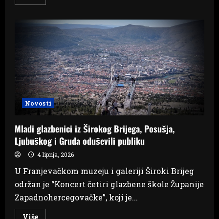
more
about
Široki
Brijeg
domaćin
koncerta
četiri
glazbene
škole
ŽZH
Novosti
Mladi glazbenici iz Širokog Brijega, Posušja,
Ljubuškog i Gruda oduševili publiku
4 lipnja, 2026
U Franjevačkom muzeju i galeriji Široki Brijeg
održan je “Koncert četiri glazbene škole Županije
Zapadnohercegovačke”, koji je...
Read
Više