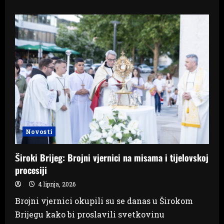
about
Mladi
glazbenici
iz
Širokog
Brijega,
Posušja,
Ljubuškog
i
Gruda
oduševili
publiku
Novosti
Široki Brijeg: Brojni vjernici na misama i tijelovskoj
procesiji
4 lipnja, 2026
Brojni vjernici okupili su se danas u Širokom
Brijegu kako bi proslavili svetkovinu