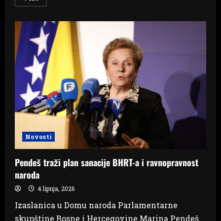
more
about
Mladi
glazbenici
iz
Širokog
Brijega,
Posušja,
Ljubuškog
i
Gruda
oduševili
publiku
Novosti
Pendeš traži plan sanacije BHRT-a i ravnopravnost
naroda
4 lipnja, 2026
Izaslanica u Domu naroda Parlamentarne
skupštine Bosne i Hercegovine Marina Pendeš