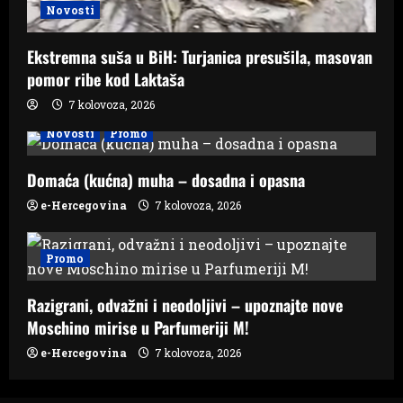
Novosti
Ekstremna suša u BiH: Turjanica presušila, masovan
pomor ribe kod Laktaša
7 kolovoza, 2026
Novosti
Promo
Domaća (kućna) muha – dosadna i opasna
e-Hercegovina
7 kolovoza, 2026
Promo
Razigrani, odvažni i neodoljivi – upoznajte nove
Moschino mirise u Parfumeriji M!
e-Hercegovina
7 kolovoza, 2026