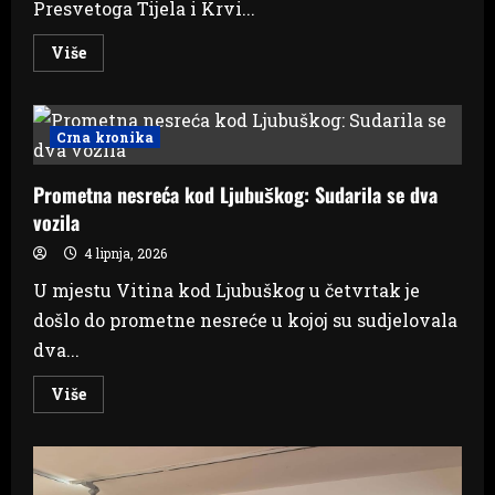
Presvetoga Tijela i Krvi...
Read
Više
more
about
Široki
Brijeg:
Brojni
Crna kronika
vjernici
na
misama
Prometna nesreća kod Ljubuškog: Sudarila se dva
i
tijelovskoj
vozila
procesiji
4 lipnja, 2026
U mjestu Vitina kod Ljubuškog u četvrtak je
došlo do prometne nesreće u kojoj su sudjelovala
dva...
Read
Više
more
about
Prometna
nesreća
kod
Ljubuškog: