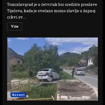
Tomislavgrad je u četvrtak bio središte proslave
Tijelova, kada je svečano misno slavlje u župnoj
crkvi sv....
Read
Više
more
about
Tomislavgrad:
Tijelovska
procesija
okupila
brojne
vjernike
Novosti