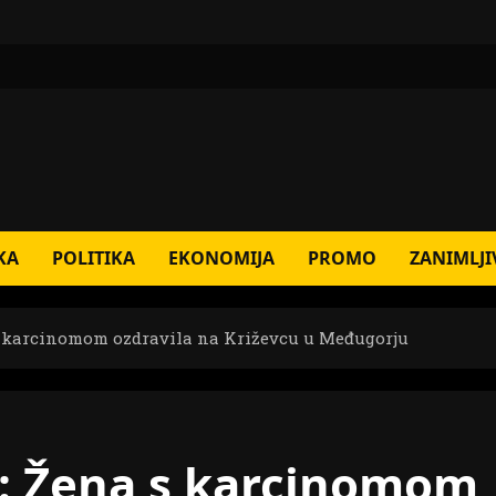
KA
POLITIKA
EKONOMIJA
PROMO
ZANIMLJI
s karcinomom ozdravila na Križevcu u Međugorju
a: Žena s karcinomom