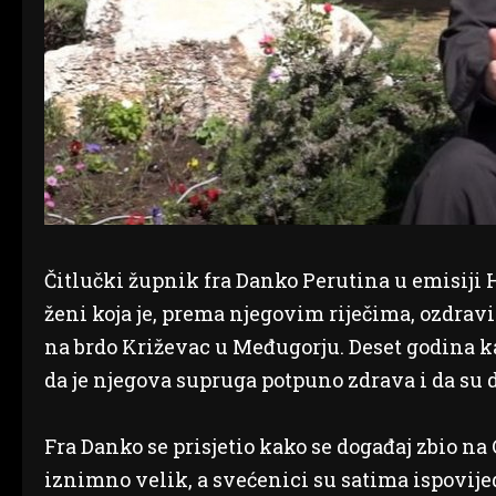
Čitlučki župnik fra Danko Perutina u emisiji 
ženi koja je, prema njegovim riječima, ozdra
na brdo Križevac u Međugorju. Deset godina ka
da je njegova supruga potpuno zdrava i da su d
Fra Danko se prisjetio kako se događaj zbio na
iznimno velik, a svećenici su satima ispovije