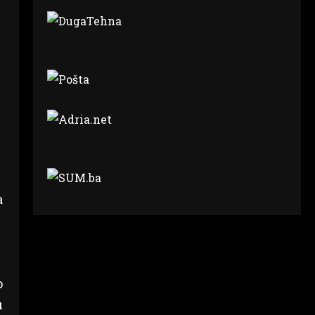
a
o
u