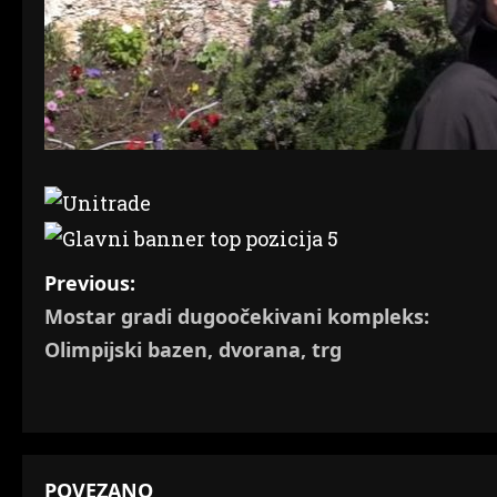
P
Previous:
Mostar gradi dugoočekivani kompleks:
o
Olimpijski bazen, dvorana, trg
s
t
n
POVEZANO