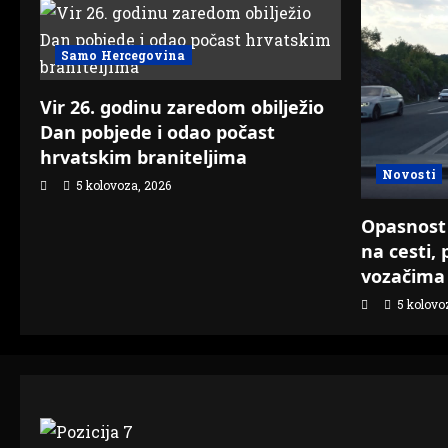
Samo Hercegovina
Vir 26. godinu zaredom obilježio
Dan pobjede i odao počast
hrvatskim braniteljima
Novosti
5 kolovoza, 2026
Opasnost 
na cesti,
vozačima
5 kolovo