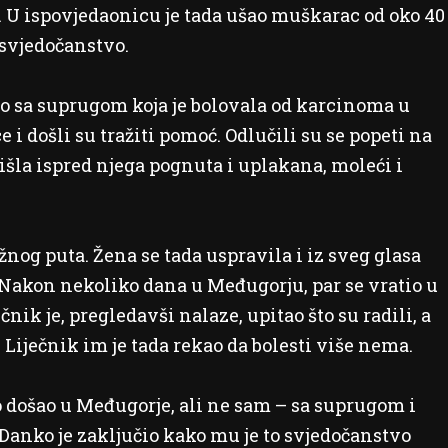
. U ispovjedaonicu je tada ušao muškarac od oko 40
 svjedočanstvo.
ao sa suprugom koja je bolovala od karcinoma u
 i došli su tražiti pomoć. Odlučili su se popeti na
išla ispred njega pognuta i uplakana, moleći i
žnog puta. Žena se tada uspravila i iz sveg glasa
.” Nakon nekoliko dana u Međugorju, par se vratio u
nik je, pregledavši nalaze, upitao što su radili, a
 Liječnik im je tada rekao da bolesti više nema.
o došao u Međugorje, ali ne sam – sa suprugom i
a Danko je zaključio kako mu je to svjedočanstvo