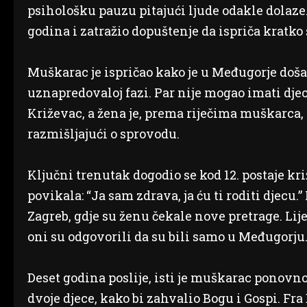
psihološku pauzu pitajući ljude odakle dolaze
godina i zatražio dopuštenje da ispriča kratko
Muškarac je ispričao kako je u Međugorje doš
uznapredovaloj fazi. Par nije mogao imati djece
Križevac, a žena je, prema riječima muškarca, 
razmišljajući o sprovodu.
Ključni trenutak dogodio se kod 12. postaje kri
povikala: “Ja sam zdrava, ja ću ti roditi djecu
Zagreb, gdje su ženu čekale nove pretrage. Liječ
oni su odgovorili da su bili samo u Međugorju.
Deset godina poslije, isti je muškarac ponovn
dvoje djece, kako bi zahvalio Bogu i Gospi. Fr