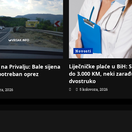
Novosti
Liječničke plaće u BiH: S
na Privalju: Bale sijena
do 3.000 KM, neki zarađ
 potreban oprez
dvostruko
5 kolovoza, 2026
za, 2026