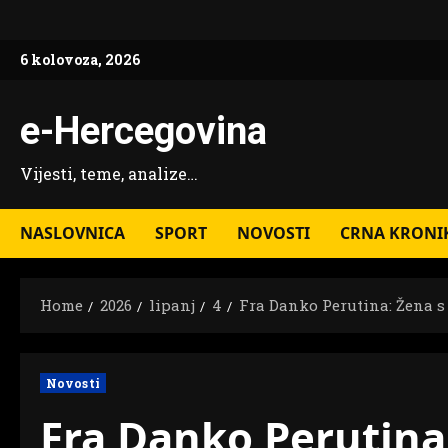
Skip
to
6 kolovoza, 2026
content
e-Hercegovina
Vijesti, teme, analize…
NASLOVNICA
SPORT
NOVOSTI
CRNA KRONI
Home
2026
lipanj
4
Fra Danko Perutina: Žena 
Novosti
Fra Danko Perutin