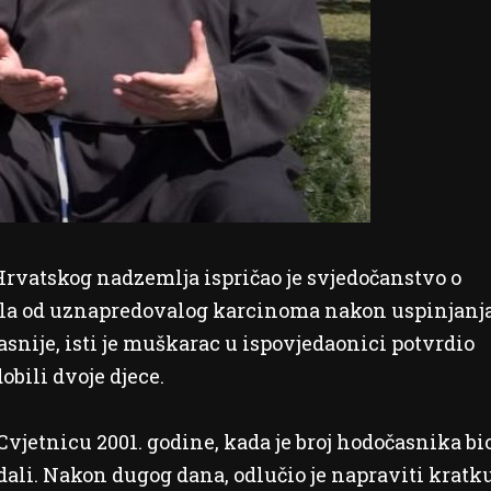
Hrvatskog nadzemlja ispričao je svjedočanstvo o
vila od uznapredovalog karcinoma nakon uspinjanj
snije, isti je muškarac u ispovjedaonici potvrdio
obili dvoje djece.
 Cvjetnicu 2001. godine, kada je broj hodočasnika bi
dali. Nakon dugog dana, odlučio je napraviti kratk