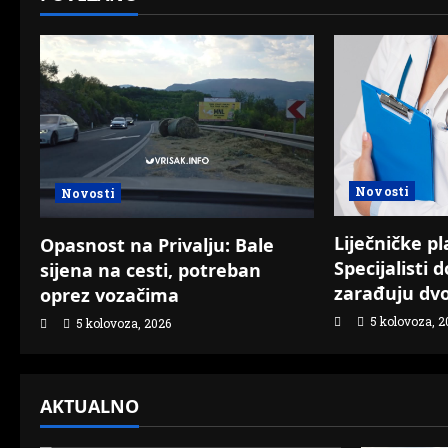
a
v
i
g
a
Novosti
Novosti
t
Liječničke pl
Opasnost na Privalju: Bale
i
Specijalisti 
sijena na cesti, potreban
zarađuju dv
oprez vozačima
o
5 kolovoza, 2
5 kolovoza, 2026
n
AKTUALNO