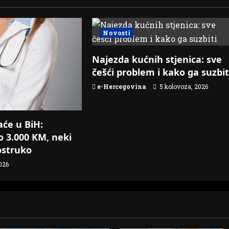
Novosti
Najezda kućnih stjenica: sve
češći problem i kako ga suzbit
e-Hercegovina
5 kolovoza, 2026
aće u BiH:
do 3.000 KM, neki
ostruko
026