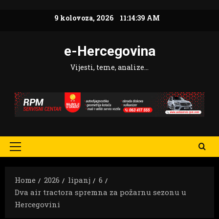
Skip
9 kolovoza, 2026
11:14:40 AM
to
content
e-Hercegovina
Vijesti, teme, analize…
Primary
Menu
Home
2026
lipanj
6
Dva air tractora spremna za požarnu sezonu u
Hercegovini