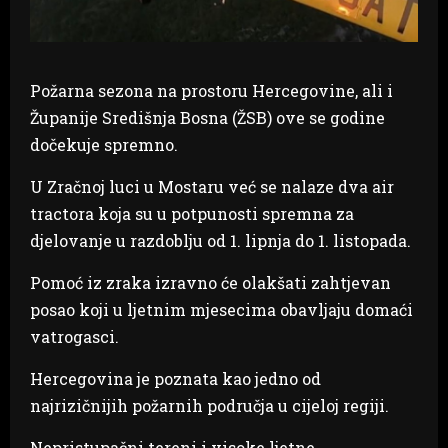
Požarna sezona na prostoru Hercegovine, ali i
Županije Središnja Bosna (ŽSB) ove se godine
dočekuje spremno.
U Zračnoj luci u Mostaru već se nalaze dva air
tractora koja su u potpunosti spremna za
djelovanje u razdoblju od 1. lipnja do 1. listopada.
Pomoć iz zraka izravno će olakšati zahtjevan
posao koji u ljetnim mjesecima obavljaju domaći
vatrogasci.
Hercegovina je poznata kao jedno od
najrizičnijih požarnih područja u cijeloj regiji.
Nepristupačni tereni i visoke ljetne