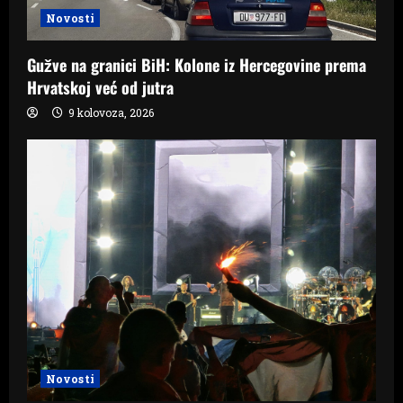
o
Novosti
n
Gužve na granici BiH: Kolone iz Hercegovine prema
Hrvatskoj već od jutra
9 kolovoza, 2026
Novosti