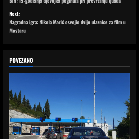
o
BiH: 19-godišnja djevojka poginula pri prevrtanju quada
s
Next:
Nagradna igra: Nikola Marić osvojio dvije ulaznice za film u
t
Mostaru
n
a
POVEZANO
v
i
g
a
t
i