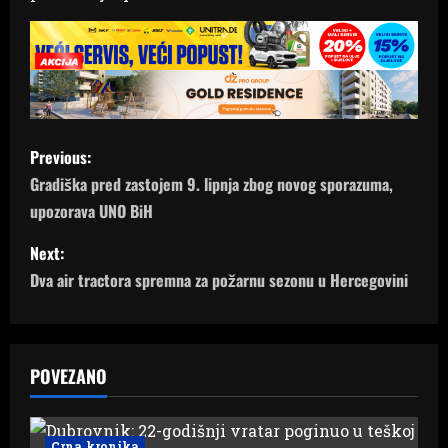
P
Previous:
o
Gradiška pred zastojem 9. lipnja zbog novog sporazuma,
upozorava UNO BiH
s
Next:
t
Dva air tractora spremna za požarnu sezonu u Hercegovini
n
a
POVEZANO
v
i
Crna kronika