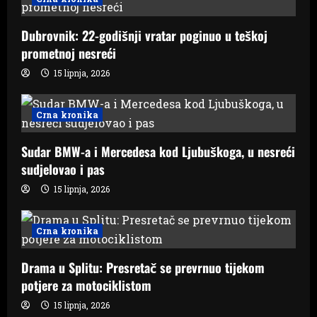
g
Dubrovnik: 22-godišnji vratar poginuo u teškoj
a
prometnoj nesreći
15 lipnja, 2026
t
i
Crna kronika
o
Sudar BMW-a i Mercedesa kod Ljubuškoga, u nesreći
n
sudjelovao i pas
15 lipnja, 2026
Crna kronika
Drama u Splitu: Presretač se prevrnuo tijekom
potjere za motociklistom
15 lipnja, 2026