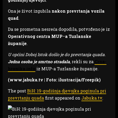
Ona je život izgubila
nakon prevrtanja vozila
quad
.
Da se prometna nesreća dogodila, potvrđeno je iz
Operativnog centra MUP
–
a Tuzlanske
županije
.
U općini Doboj Istok došlo je do prevrtanja quada.
Jedna osoba je smrtno stradala
, rekli su za
Crna-
hronika.info
iz MUP-a Tuzlanske županije.
(www.jabuka.tv | Foto: ilustracija/Freepik)
The post
BiH: 19-godišnja djevojka poginula pri
prevrtanju quada
first appeared on
Jabuka.tv
.