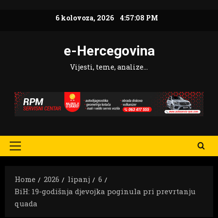
Skip
6 kolovoza, 2026
4:57:09 PM
to
content
e-Hercegovina
Vijesti, teme, analize…
Primary
Menu
Home
2026
lipanj
6
BiH: 19-godišnja djevojka poginula pri prevrtanju
quada