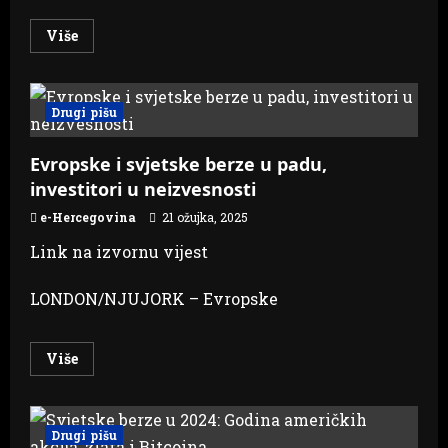
Read
Više
more
about
Srpska
ide
na
Drugi pišu
berzu
po
novih
50
Evropske i svjetske berze u padu,
miliona
investitori u neizvesnosti
KM
e-Hercegovina
21 ožujka, 2025
Link na izvornu vijest
LONDON/NJUJORK – Evropske
Read
Više
more
about
Evropske
i
svjetske
Drugi pišu
berze