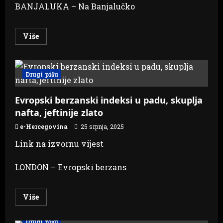
BANJALUKA – Na Banjalučko
Read
Više
more
about
Promet
na
berzi
Drugi pišu
47.588
KM
Evropski berzanski indeksi u padu, skuplja
nafta, jeftinije zlato
e-Hercegovina
25 srpnja, 2025
Link na izvornu vijest
LONDON – Evropski berzans
Read
Više
more
about
Evropski
Drugi pišu