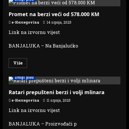
berzanski
indeksi
u
padu,
Promet na berzi veći od 578.000 KM
skuplja
nafta,
e-Hercegovina
14 srpnja, 2025
jeftinije
zlato
Link na izvornu vijest
BANJALUKA – Na Banjalučko
Read
Više
more
about
Promet
Drugi pišu
na
berzi
veći
od
Ratari prepušteni berzi i volji mlinara
578.000
KM
e-Hercegovina
11 srpnja, 2025
Link na izvornu vijest
BANJALUKA – Proizvođači p