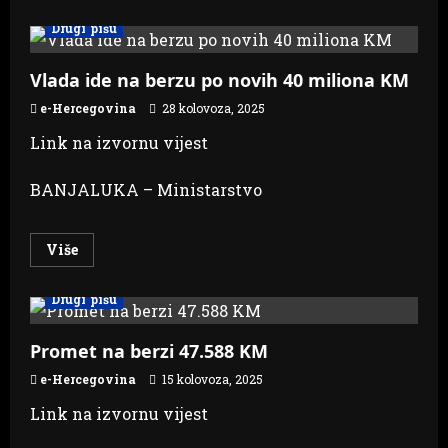
Drugi pišu
Vlada ide na berzu po novih 40 miliona KM
e-Hercegovina
28 kolovoza, 2025
Link na izvornu vijest
BANJALUKA – Ministarstvo
Read
Više
more
about
Vlada
Drugi pišu
ide
na
berzu
po
Promet na berzi 47.588 KM
novih
40
e-Hercegovina
15 kolovoza, 2025
miliona
KM
Link na izvornu vijest