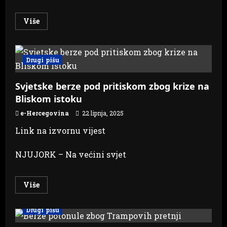
Read
Više
more
about
Ratari
prepušteni
berzi
Drugi pišu
i
volji
mlinara
Svjetske berze pod pritiskom zbog krize na
Bliskom istoku
e-Hercegovina
22 lipnja, 2025
Link na izvornu vijest
NJUJORK – Na većini svjet
Read
Više
more
about
Svjetske
Drugi pišu
berze
pod
pritiskom