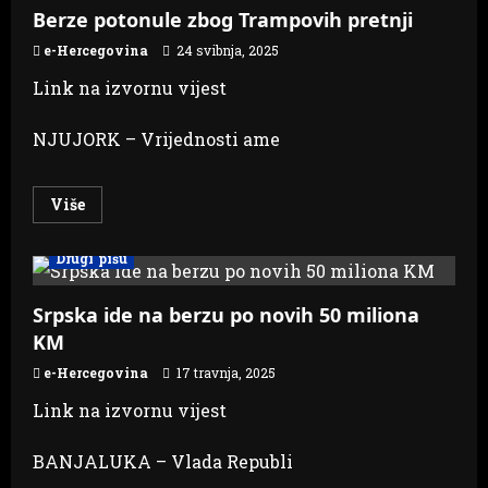
zbog
Berze potonule zbog Trampovih pretnji
krize
na
e-Hercegovina
24 svibnja, 2025
Bliskom
istoku
Link na izvornu vijest
NJUJORK – Vrijednosti ame
Read
Više
more
about
Berze
Drugi pišu
potonule
zbog
Trampovih
pretnji
Srpska ide na berzu po novih 50 miliona
KM
e-Hercegovina
17 travnja, 2025
Link na izvornu vijest
BANJALUKA – Vlada Republi