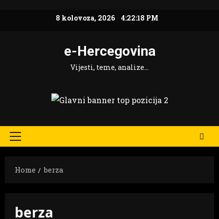
Skip
8 kolovoza, 2026
4:22:18 PM
to
content
e-Hercegovina
Vijesti, teme, analize…
Primary
Menu
Home
berza
berza