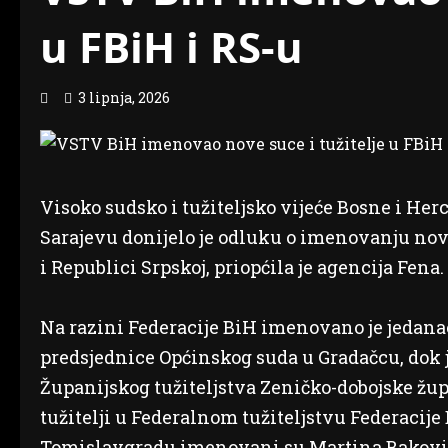
u FBiH i RS-u
3 lipnja, 2026
Visoko sudsko i tužiteljsko vijeće Bosne i H
Sarajevu donijelo je odluku o imenovanju nov
i Republici Srpskoj, priopćila je agencija Fena.
Na razini Federacije BiH imenovano je jedana
predsjednice Općinskog suda u Gradačcu, dok
Županijskog tužiteljstva Zeničko-dobojske žup
tužitelji u Federalnom tužiteljstvu Federacije
Tomislavgradu imenovani su Martina Baković, 