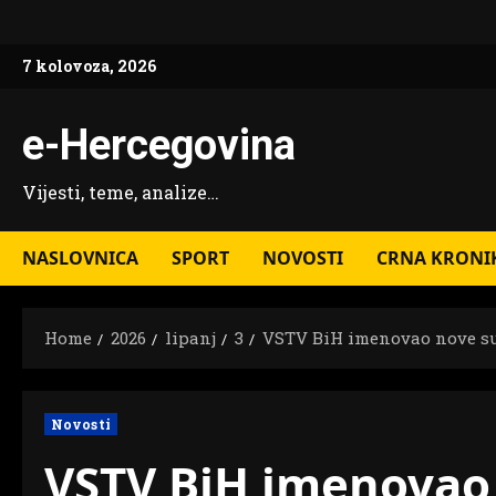
Skip
to
7 kolovoza, 2026
content
e-Hercegovina
Vijesti, teme, analize…
NASLOVNICA
SPORT
NOVOSTI
CRNA KRONI
Home
2026
lipanj
3
VSTV BiH imenovao nove suce
Novosti
VSTV BiH imenovao n