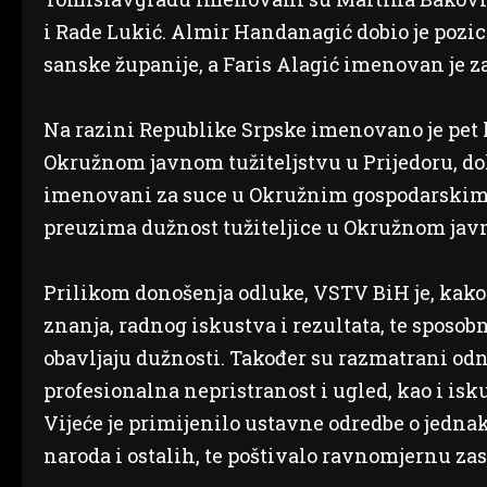
i Rade Lukić. Almir Handanagić dobio je pozic
sanske županije, a Faris Alagić imenovan je 
Na razini Republike Srpske imenovano je pet ka
Okružnom javnom tužiteljstvu u Prijedoru, dok
imenovani za suce u Okružnim gospodarskim s
preuzima dužnost tužiteljice u Okružnom javn
Prilikom donošenja odluke, VSTV BiH je, kako 
znanja, radnog iskustva i rezultata, te sposo
obavljaju dužnosti. Također su razmatrani odn
profesionalna nepristranost i ugled, kao i i
Vijeće je primijenilo ustavne odredbe o jedna
naroda i ostalih, te poštivalo ravnomjernu zas