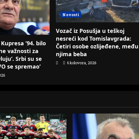
Novosti
Vozač iz Posušja u teškoj
nesreći kod Tomislavgrada:
Kupresa ‘94. bilo
Četiri osobe ozlijeđene, među
ne važnosti za
njima beba
luju‘. Srbi su se
6 kolovoza, 2026
HVO se spremao‘
026