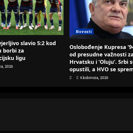
Novosti
erljivo slavio 5:2 kod
Oslobođenje Kupresa ‘94.
u borbi za
od presudne važnosti z
ijsku ligu
Hrvatsku i ‘Oluju‘. Srbi 
za, 2026
opustili, a HVO se spre
6 kolovoza, 2026