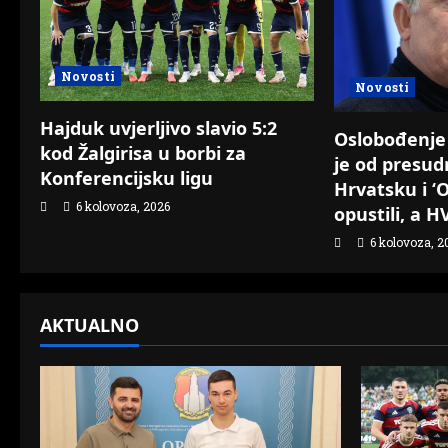
i
g
Novosti
Novosti
a
Hajduk uvjerljivo slavio 5:2
t
Oslobođenje 
kod Žalgirisa u borbi za
je od presud
Konferencijsku ligu
i
Hrvatsku i ‘O
6 kolovoza, 2026
opustili, a 
o
6 kolovoza, 2
n
AKTUALNO