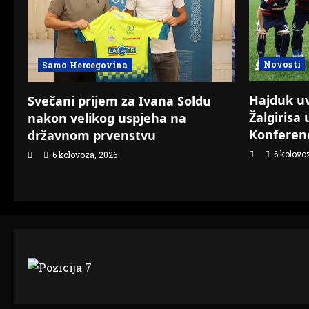
Novosti
Samo Hercegovina
Hajduk uvj
Svečani prijem za Ivana Soldu
Žalgirisa 
nakon velikog uspjeha na
Konferenc
državnom prvenstvu
6 kolovo
6 kolovoza, 2026