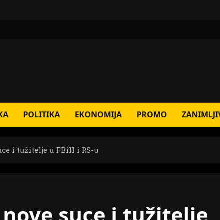
KA
POLITIKA
EKONOMIJA
PROMO
ZANIMLJI
 i tužitelje u FBiH i RS-u
ove suce i tužitelje