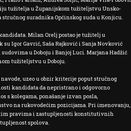
iju tužitelja u Županijskom tužiteljstvu Unsko-
za stručnog suradnika Općinskog suda u Konjicu.
ndidata. Milan Orelj postao je tužitelj u
 su Igor Gavrić, Saša Rajković i Sanja Novković
udovima u Doboju i Banjoj Luci. Marjana Hadžić
om tužiteljstvu u Doboju.
navode, uzeo u obzir kriterije poput stručnog
bnosti kandidata da nepristrano i odgovorno
os s kolegama, ponašanje izvan posla,
skustvo na rukovodećim pozicijama. Pri imenovanju,
kim pravima i zastupljenosti konstitutivnih
tupljenost spolova.