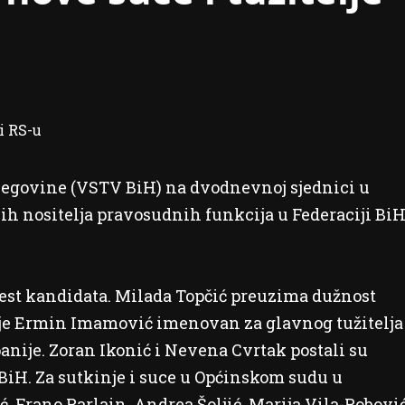
ercegovine (VSTV BiH) na dvodnevnoj sjednici u
ih nositelja pravosudnih funkcija u Federaciji Bi
est kandidata. Milada Topčić preuzima dužnost
 je Ermin Imamović imenovan za glavnog tužitelja
anije. Zoran Ikonić i Nevena Cvrtak postali su
 BiH. Za sutkinje i suce u Općinskom sudu u
Frano Parlain, Andrea Šoljić, Marija Vila-Pobovi