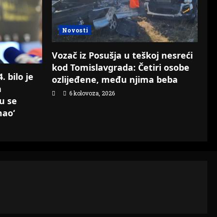
Novosti
Vozač iz Posušja u teškoj nesreći
kod Tomislavgrada: Četiri osobe
 bilo je
ozlijeđene, među njima beba
a
6 kolovoza, 2026
su se
mao‘