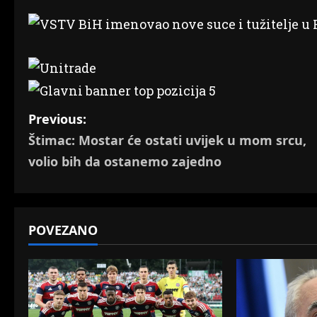
P
Previous:
Štimac: Mostar će ostati uvijek u mom srcu,
o
volio bih da ostanemo zajedno
s
t
POVEZANO
n
a
v