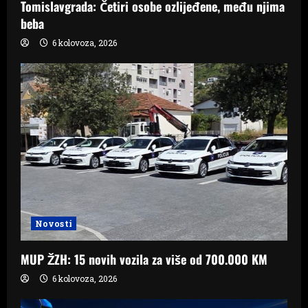
o
Tomislavgrada: Četiri osobe ozlijeđene, među njima
n
beba
6 kolovoza, 2026
Novosti
MUP ŽZH: 15 novih vozila za više od 700.000 KM
6 kolovoza, 2026