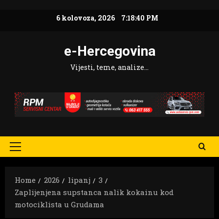
Skip
6 kolovoza, 2026
7:18:42 PM
to
content
e-Hercegovina
Vijesti, teme, analize…
Primary
Menu
Home
2026
lipanj
3
Zaplijenjena supstanca nalik kokainu kod
motociklista u Grudama