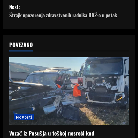
s
Next:
Štrajk upozorenja zdravstvenih radnika HBŽ-a u petak
t
n
a
POVEZANO
v
i
g
a
t
Novosti
i
Vozač iz Posušja u teškoj nesreći kod