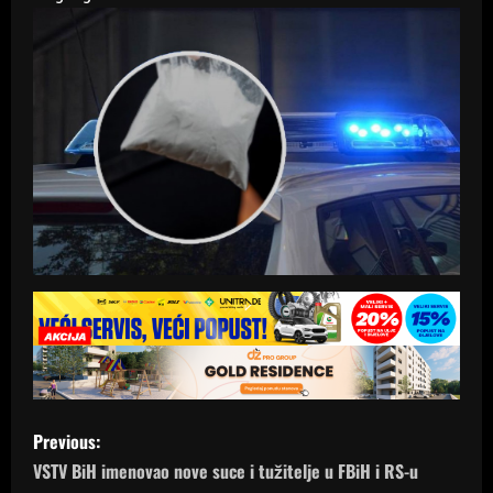
P
Previous:
o
VSTV BiH imenovao nove suce i tužitelje u FBiH i RS-u