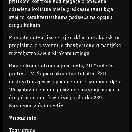
prilikom kontrole kod njega je pronađena
određena količina bijele praškaste tvari koja
svojim karakteristikama podsjeća na opojnu
drogu kokain.
Pronađena tvar izuzeta je sukladno zakonskim
propisima, a o svemu je obaviješteno Županijsko
tužiteljstvo ŽZH u Širokom Brijegu.
Nakon kompletiranja predmeta, PU Grude će
protiv J. M. Županijskom tužiteljstvu ŽZH
dostaviti izvješće o počinjenom kaznenom djelu
“Posjedovanje i omogućavanje uživanja opojnih
droga”, opisano i kažnjivo po članku 239.
Kaznenog zakona FBiH.
Vrisak.info
Tags:
grude