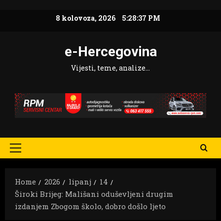
Skip
8 kolovoza, 2026
5:28:38 PM
to
content
e-Hercegovina
Vijesti, teme, analize…
Primary
Menu
Home
2026
lipanj
14
Široki Brijeg: Mališani oduševljeni drugim
izdanjem Zbogom školo, dobro došlo ljeto