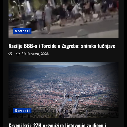
g
a
t
Novosti
i
Nasilje BBB-a i Torcide u Zagrebu: snimka tučnjave
o
8 kolovoza, 2026
n
Novosti
Crveni križ ŽZH organizira ljetovanje za djecu i