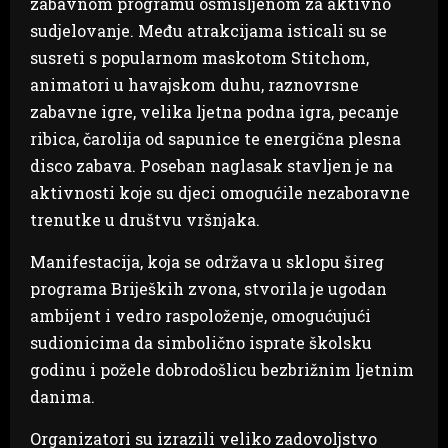
zabavnom programu osmišljenom za aktivno
sudjelovanje. Među atrakcijama isticali su se
susreti s popularnom maskotom Stitchom,
animatori u havajskom duhu, raznovrsne
zabavne igre, velika ljetna podna igra, pecanje
ribica, čarolija od sapunice te energična plesna
disco zabava. Poseban naglasak stavljen je na
aktivnosti koje su djeci omogućile nezaboravne
trenutke u društvu vršnjaka.
Manifestacija, koja se održava u sklopu šireg
programa Brijeških zvona, stvorila je ugodan
ambijent i vedro raspoloženje, omogućujući
sudionicima da simbolično isprate školsku
godinu i požele dobrodošlicu bezbrižnim ljetnim
danima.
Organizatori su izrazili veliko zadovoljstvo