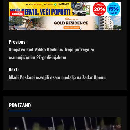
P
Previous:
o
Ubojstvo kod Velike Kladuše: Traje potraga za
osumnjičenim 27-godišnjakom
s
Next:
t
Mladi Poskoci osvojili osam medalja na Zadar Openu
n
a
POVEZANO
v
i