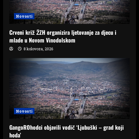
Novosti
Crveni križ ŽZH organizira ljetovanje za djecu i
mlade u Novom Vinodolskom
8 kolovoza, 2026
Novosti
GangoROhodci objavili vodič ‘Ljubuški – grad koji
hoda’