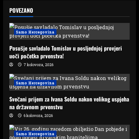
v
POVEZANO
i
g
Samo Hercegovina
a
Posušje savladalo Tomislav u posljednjoj provjeri
uoči početka prvenstva!
t
7 kolovoza, 2026
i
Samo Hercegovina
o
n
Svečani prijem za Ivana Soldu nakon velikog uspjeha
na državnom prvenstvu
6 kolovoza, 2026
Samo Hercegovina