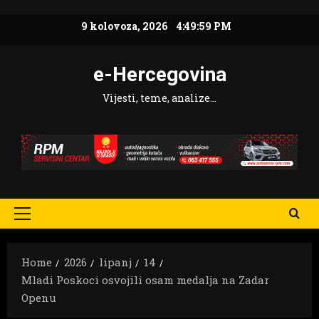
Skip
9 kolovoza, 2026
4:50:00 PM
to
content
e-Hercegovina
Vijesti, teme, analize…
Primary
Menu
Home
2026
lipanj
14
Mladi Poskoci osvojili osam medalja na Zadar
Openu