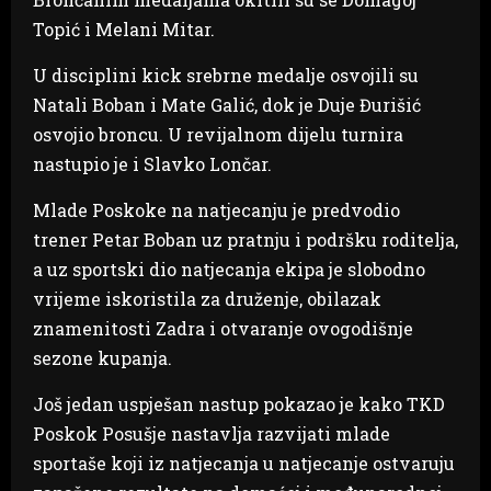
Topić i Melani Mitar.
U disciplini kick srebrne medalje osvojili su
Natali Boban i Mate Galić, dok je Duje Đurišić
osvojio broncu. U revijalnom dijelu turnira
nastupio je i Slavko Lončar.
Mlade Poskoke na natjecanju je predvodio
trener Petar Boban uz pratnju i podršku roditelja,
a uz sportski dio natjecanja ekipa je slobodno
vrijeme iskoristila za druženje, obilazak
znamenitosti Zadra i otvaranje ovogodišnje
sezone kupanja.
Još jedan uspješan nastup pokazao je kako TKD
Poskok Posušje nastavlja razvijati mlade
sportaše koji iz natjecanja u natjecanje ostvaruju