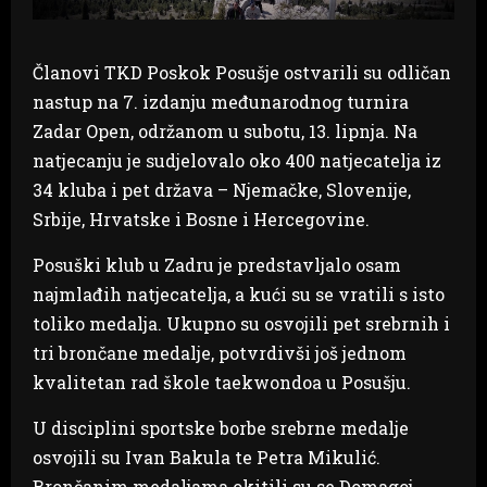
Članovi TKD Poskok Posušje ostvarili su odličan
nastup na 7. izdanju međunarodnog turnira
Zadar Open, održanom u subotu, 13. lipnja. Na
natjecanju je sudjelovalo oko 400 natjecatelja iz
34 kluba i pet država – Njemačke, Slovenije,
Srbije, Hrvatske i Bosne i Hercegovine.
Posuški klub u Zadru je predstavljalo osam
najmlađih natjecatelja, a kući su se vratili s isto
toliko medalja. Ukupno su osvojili pet srebrnih i
tri brončane medalje, potvrdivši još jednom
kvalitetan rad škole taekwondoa u Posušju.
U disciplini sportske borbe srebrne medalje
osvojili su Ivan Bakula te Petra Mikulić.
Brončanim medaljama okitili su se Domagoj