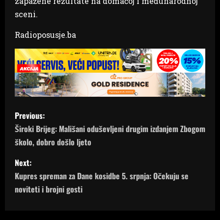
zapažene rezultate na domaćoj i međunarodnoj
sceni.
Radioposusje.ba
P
Previous:
o
Široki Brijeg: Mališani oduševljeni drugim izdanjem Zbogom
školo, dobro došlo ljeto
s
Next:
t
Kupres spreman za Dane kosidbe 5. srpnja: Očekuju se
n
noviteti i brojni gosti
a