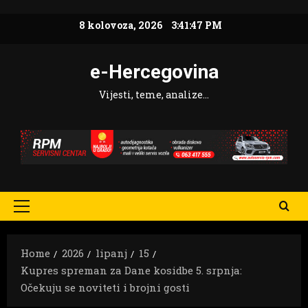
Skip
8 kolovoza, 2026
3:41:48 PM
to
content
e-Hercegovina
Vijesti, teme, analize…
Primary
Menu
Home
2026
lipanj
15
Kupres spreman za Dane kosidbe 5. srpnja:
Očekuju se noviteti i brojni gosti