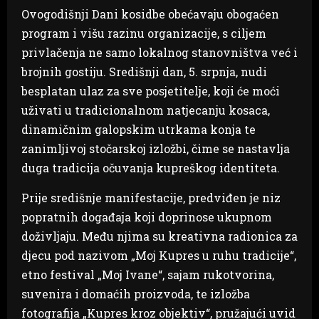
Ovogodišnji Dani kosidbe obećavaju obogaćen
program i višu razinu organizacije, s ciljem
privlačenja ne samo lokalnog stanovništva već i
brojnih gostiju. Središnji dan, 5. srpnja, nudi
besplatan ulaz za sve posjetitelje, koji će moći
uživati u tradicionalnom natjecanju kosaca,
dinamičnim galopskim utrkama konja te
zanimljivoj stočarskoj izložbi, čime se nastavlja
duga tradicija očuvanja kupreškog identiteta.
Prije središnje manifestacije, predviđen je niz
popratnih događaja koji doprinose ukupnom
doživljaju. Među njima su kreativna radionica za
djecu pod nazivom „Moj Kupres u ruhu tradicije“,
etno festival „Moj Ivane“, sajam rukotvorina,
suvenira i domaćih proizvoda, te izložba
fotografija „Kupres kroz objektiv“, pružajući uvid