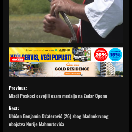
P
Previous:
o
Mladi Poskoci osvojili osam medalja na Zadar Openu
s
Next:
Uhićen Benjamin Džaferović (26) zbog hladnokrvnog
t
ubojstva Nurije Mahmutovića