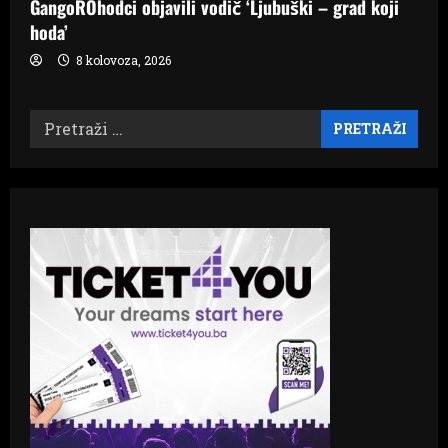
GangoROhodci objavili vodič ‘Ljubuški – grad koji
hoda’
8 kolovoza, 2026
Pretraži: