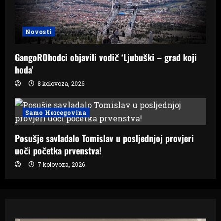
Novosti
GangoROhodci objavili vodič ‘Ljubuški – grad koji
hoda’
8 kolovoza, 2026
Samo Hercegovina
Posušje savladalo Tomislav u posljednjoj provjeri
uoči početka prvenstva!
7 kolovoza, 2026