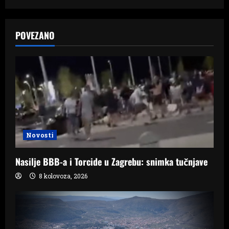
n
a
POVEZANO
v
i
g
a
t
Novosti
i
Nasilje BBB-a i Torcide u Zagrebu: snimka tučnjave
o
8 kolovoza, 2026
n